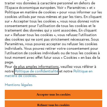
traiter vos données à caractère personnel en dehors de
l’Espace économique européen. Voir « Paramètres » et «
Politique en matière de cookies » pour vous informer sur les
Contact
cookies utilisés par nous-mêmes et par les tiers. En cliquant
sur « Accepter tous les cookies », vous nous donnez votre
consentement pour l’utilisation de tous les cookies et le
VOTRE NAVIGATEUR INTERNET
traitement des données qui y sont associées. En cliquant
N'EST PLUS PRIS EN CHARGE
sur « Refuser tous les cookies », vous refusez l'utilisation
des cookies qui ne sont pas strictement nécessaires. Sous
Politique de protection des données
Paramètres, vous pouvez accepter ou refuser les cookies
individuels. Vous pouvez retirer votre consentement pour
Vous utilisez un navigateur Internet que nous ne prenons plus
Mentions légales
Utilisation des cookies
l’utilisation de cookies individuels ou de tous les cookies à
en charge, et certaines fonctionnalités de notre site ne
tout moment avec effet futur sous « Cookies » en bas de la
peuvent fonctionner correctement. Pour une utilisation
page.
Informations juridiques
optimale de notre site, nous vous recommandons de passer à
Pour de plus amples informations, veuillez vous référer à
notre
l'un des navigateurs suivants :
Politique de confidentialité
et notre
Politique en
matière de cookies
.
ANDREAS STIHL NV, Veurtstraat 117, 2870 Puurs-Sint-Amands,
België/Belgique
Mentions légales
VAT Number: BE 0427.714.768
firefox
chrome
Accepter tous les cookies
safari
edge
Refuser tous les cookies