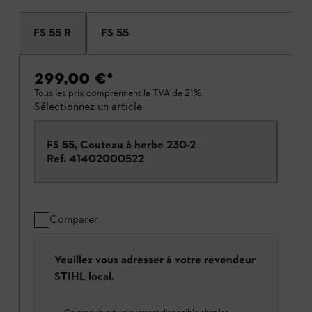
FS 55 R
FS 55
299,00 €
*
Tous les prix comprennent la TVA de 21%.
Sélectionnez un article
FS 55, Couteau à herbe 230-2
Ref.
41402000522
Comparer
Veuillez vous adresser à votre revendeur
STIHL local.
Ce produit est uniquement disponible chez les