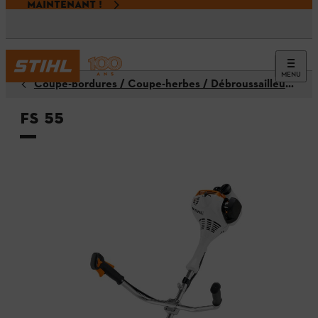
MAINTENANT !
MENU
Coupe-bordures / Coupe-herbes / Débroussailleuses
FS 55