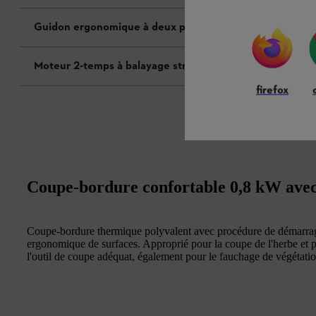
Guidon ergonomique à deux poignées
Moteur 2-temps à balayage stratifié STIHL
firefox
Coupe-bordure confortable 0,8 kW avec
Coupe-bordure thermique polyvalent avec procédure de démarrag
ergonomique de surfaces. Approprié pour la coupe de l'herbe et pou
l'outil de coupe adéquat, également pour le fauchage de végétation