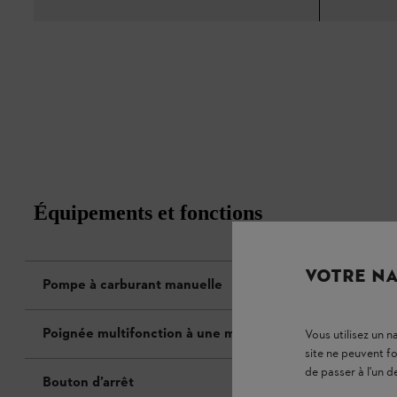
Équipements et fonctions
VOTRE NA
Pompe à carburant manuelle
Poignée multifonction à une main
Vous utilisez un 
site ne peuvent f
de passer à l'un d
Bouton d’arrêt