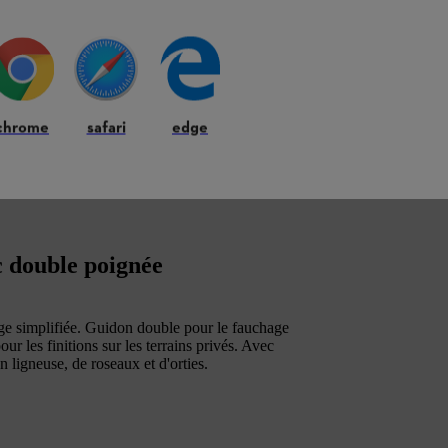
chrome
safari
edge
 double poignée
e simplifiée. Guidon double pour le fauchage
r les finitions sur les terrains privés. Avec
 ligneuse, de roseaux et d'orties.