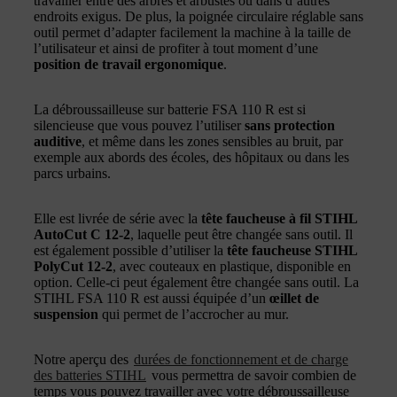
travailler entre des arbres et arbustes ou dans d’autres
endroits exigus. De plus, la poignée circulaire réglable sans
outil permet d’adapter facilement la machine à la taille de
l’utilisateur et ainsi de profiter à tout moment d’une
position de travail ergonomique
.
La débroussailleuse sur batterie FSA 110 R est si
silencieuse que vous pouvez l’utiliser
sans protection
auditive
, et même dans les zones sensibles au bruit, par
exemple aux abords des écoles, des hôpitaux ou dans les
parcs urbains.
Elle est livrée de série avec la
tête faucheuse à fil STIHL
AutoCut C 12-2
, laquelle peut être changée sans outil. Il
est également possible d’utiliser la
tête faucheuse STIHL
PolyCut 12-2
, avec couteaux en plastique, disponible en
option. Celle-ci peut également être changée sans outil. La
STIHL FSA 110 R est aussi équipée d’un
œillet de
suspension
qui permet de l’accrocher au mur.
Notre aperçu des
durées de fonctionnement et de charge
des batteries STIHL
vous permettra de savoir combien de
temps vous pouvez travailler avec votre débroussailleuse