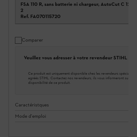
FSA 110 R, sans batterie ni chargeur, AutoCut C 12-
2
Ref.
FA070115720
Comparer
Veuillez vous adresser à votre revendeur STIHL loca
Ce produit est uniquement disponible chez les revendeurs spécialisés
agréés STIHL. Contactez nos revendeurs, ils vous informeront sur la
disponibilité de ce produit.
Caractéristques
Mode d'emploi