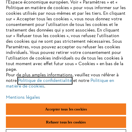
l’Espace économique européen. Voir « Paramètres » et «
Politique en matière de cookies » pour vous informer sur les
cookies utilisés par nous-mêmes et par les tiers. En cliquant
sur « Accepter tous les cookies », vous nous donnez votre
consentement pour l’utilisation de tous les cookies et le
VOTRE NAVIGATEUR INTERNET
traitement des données qui y sont associées. En cliquant
N'EST PLUS PRIS EN CHARGE
sur « Refuser tous les cookies », vous refusez l'utilisation
des cookies qui ne sont pas strictement nécessaires. Sous
Paramètres, vous pouvez accepter ou refuser les cookies
individuels. Vous pouvez retirer votre consentement pour
Vous utilisez un navigateur Internet que nous ne prenons plus
l’utilisation de cookies individuels ou de tous les cookies à
en charge, et certaines fonctionnalités de notre site ne
tout moment avec effet futur sous « Cookies » en bas de la
peuvent fonctionner correctement. Pour une utilisation
page.
optimale de notre site, nous vous recommandons de passer à
Pour de plus amples informations, veuillez vous référer à
notre
l'un des navigateurs suivants :
Politique de confidentialité
et notre
Politique en
matière de cookies
.
Mentions légales
firefox
chrome
Accepter tous les cookies
safari
edge
Refuser tous les cookies