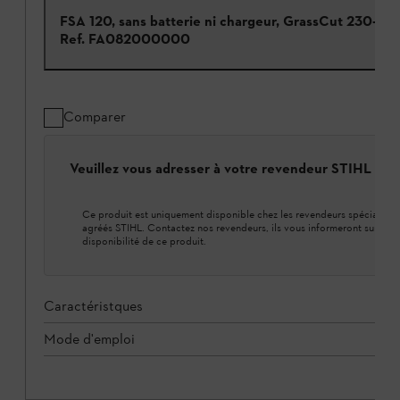
FSA 120, sans batterie ni chargeur, GrassCut 230-2
Ref.
FA082000000
Comparer
Veuillez vous adresser à votre revendeur STIHL loca
Ce produit est uniquement disponible chez les revendeurs spécialisés
agréés STIHL. Contactez nos revendeurs, ils vous informeront sur la
disponibilité de ce produit.
Caractéristques
Mode d'emploi