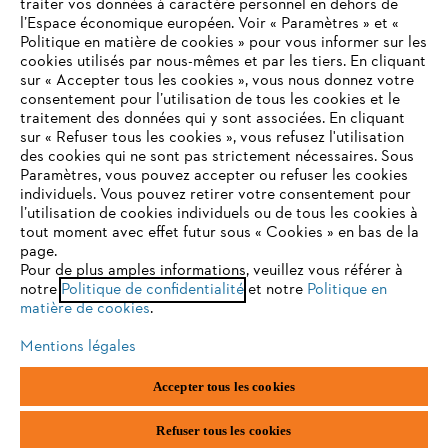
traiter vos données à caractère personnel en dehors de
l’Espace économique européen. Voir « Paramètres » et «
Politique en matière de cookies » pour vous informer sur les
cookies utilisés par nous-mêmes et par les tiers. En cliquant
sur « Accepter tous les cookies », vous nous donnez votre
consentement pour l’utilisation de tous les cookies et le
VOTRE NAVIGATEUR INTERNET
traitement des données qui y sont associées. En cliquant
N'EST PLUS PRIS EN CHARGE
sur « Refuser tous les cookies », vous refusez l'utilisation
des cookies qui ne sont pas strictement nécessaires. Sous
Paramètres, vous pouvez accepter ou refuser les cookies
individuels. Vous pouvez retirer votre consentement pour
Vous utilisez un navigateur Internet que nous ne prenons plus
l’utilisation de cookies individuels ou de tous les cookies à
en charge, et certaines fonctionnalités de notre site ne
tout moment avec effet futur sous « Cookies » en bas de la
peuvent fonctionner correctement. Pour une utilisation
page.
optimale de notre site, nous vous recommandons de passer à
Pour de plus amples informations, veuillez vous référer à
notre
l'un des navigateurs suivants :
Politique de confidentialité
et notre
Politique en
matière de cookies
.
Mentions légales
firefox
chrome
Accepter tous les cookies
safari
edge
Refuser tous les cookies