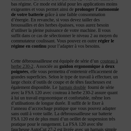
bas régime. Ce mode est idéal pour les applications moins
exigeantes et vous permet ainsi de
prolonger l’autonomie
de votre batterie
grâce à une faible consommation
d’énergie. En revanche, si vous devez tailler des
broussailles et des herbes épaisses, vous aurez besoin
d’utiliser la pleine puissance de votre machine. Il vous
suffit dans ce cas de sélectionner le niveau 2 au moyen du
commutateur coulissant. Vous pouvez en outre
régler le
régime en continu
pour l’adapter à vos besoins.
Cette débroussailleuse est équipée de série d’un
couteau à
herbe 230-2
. Associée au
guidon ergonomique à deux
poignées
, elle vous permettra d’entretenir efficacement de
grandes superficies. Selon le type de travail à effectuer, un
large choix d’outils de coupe et de têtes faucheuses est
également disponible. Le
harnais double
fourni de série
avec la FSA 120 avec couteau à herbe 230-2 assure quant
à lui un travail ergonomique et confortable, même lors
d’utilisations de longue durée. Il suffit de le fixer à
l’anneau d’accrochage pratique que vous pouvez adapter
sans outil à votre taille. La débroussailleuse sur batterie
FSA 120 est de plus muni d’un oeillet de suspension très
pratique pour le rangement. La FSA 120 avec tête
faucheuse AutoCut 27-2 est livrée avec un harnais simple