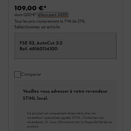
109,00 €
*
dont
0,00 €
*
d’éco-part. DEEE
Tous les prix comprennent la TVA de 21%.
Sélectionnez un article
FSE 52, AutoCut 2-2
Ref.
48160114100
Comparer
Veuillez vous adresser à votre revendeur
STIHL local.
Ce produit est uniquement disponible chez les
revendeurs spécialisés agréés STIHL. Contactez nos
revendeurs, ils vous informeront sur la disponibilité de ce
produit.