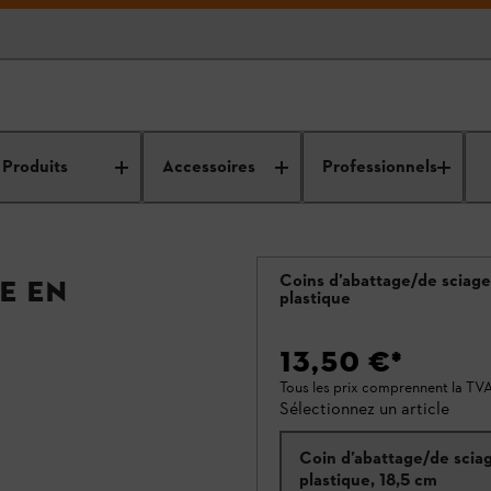
Produits
Accessoires
Professionnels
Coins d’abattage/de sciage
e en
plastique
13,50 €
*
Tous les prix comprennent la TV
Sélectionnez un article
Coin d’abattage/de scia
plastique, 18,5 cm