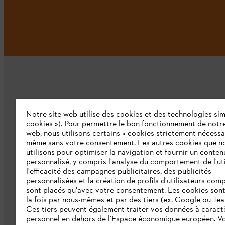
Notre site web utilise des cookies et des technologies simi
L'Entreprise
cookies »). Pour permettre le bon fonctionnement de notre
web, nous utilisons certains « cookies strictement nécessa
même sans votre consentement. Les autres cookies que n
Qui sommes-nous ?
utilisons pour optimiser la navigation et fournir un conten
personnalisé, y compris l'analyse du comportement de l'uti
Presse
l'efficacité des campagnes publicitaires, des publicités
personnalisées et la création de profils d'utilisateurs comp
Emploi
sont placés qu'avec votre consentement. Les cookies sont 
la fois par nous-mêmes et par des tiers (ex. Google ou Tea
Ligne Intégrité STIHL
Ces tiers peuvent également traiter vos données à caract
Développement durable
personnel en dehors de l’Espace économique européen. Vo