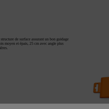
 structure de surface assurant un bon guidage
is moyen et épais, 25 cm avec angle plus
ières.