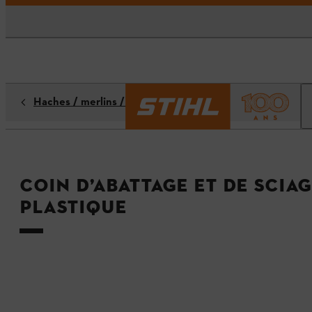
Haches / merlins / outils forestiers
Coin d’abattage et de sciag
plastique