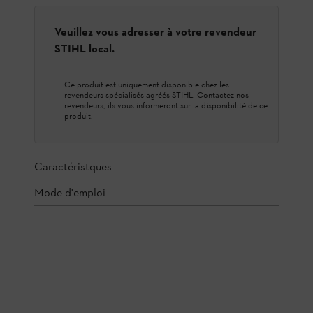
Veuillez vous adresser à votre revendeur
STIHL local.
Ce produit est uniquement disponible chez les
revendeurs spécialisés agréés STIHL. Contactez nos
revendeurs, ils vous informeront sur la disponibilité de ce
produit.
Caractéristques
Mode d'emploi