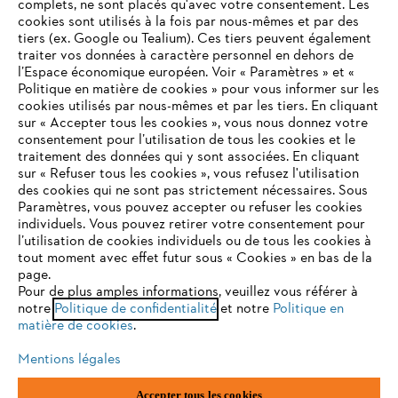
complets, ne sont placés qu'avec votre consentement. Les
STIHL FAQ
cookies sont utilisés à la fois par nous-mêmes et par des
tiers (ex. Google ou Tealium). Ces tiers peuvent également
traiter vos données à caractère personnel en dehors de
l’Espace économique européen. Voir « Paramètres » et «
Politique en matière de cookies » pour vous informer sur les
Contact
cookies utilisés par nous-mêmes et par les tiers. En cliquant
sur « Accepter tous les cookies », vous nous donnez votre
consentement pour l’utilisation de tous les cookies et le
VOTRE NAVIGATEUR INTERNET
traitement des données qui y sont associées. En cliquant
N'EST PLUS PRIS EN CHARGE
sur « Refuser tous les cookies », vous refusez l'utilisation
des cookies qui ne sont pas strictement nécessaires. Sous
Politique de protection des données
Paramètres, vous pouvez accepter ou refuser les cookies
individuels. Vous pouvez retirer votre consentement pour
Vous utilisez un navigateur Internet que nous ne prenons plus
Mentions légales
Utilisation des cookies
l’utilisation de cookies individuels ou de tous les cookies à
en charge, et certaines fonctionnalités de notre site ne
tout moment avec effet futur sous « Cookies » en bas de la
peuvent fonctionner correctement. Pour une utilisation
page.
Informations juridiques
optimale de notre site, nous vous recommandons de passer à
Pour de plus amples informations, veuillez vous référer à
notre
l'un des navigateurs suivants :
Politique de confidentialité
et notre
Politique en
matière de cookies
.
ANDREAS STIHL NV, Veurtstraat 117, 2870 Puurs-Sint-Amands,
België/Belgique
Mentions légales
VAT Number: BE 0427.714.768
firefox
chrome
Accepter tous les cookies