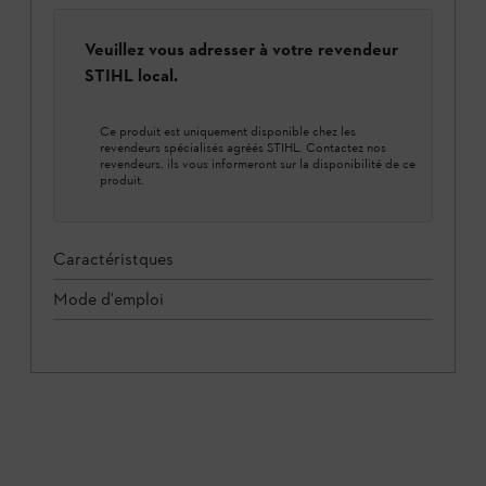
Veuillez vous adresser à votre revendeur
STIHL local.
Ce produit est uniquement disponible chez les
revendeurs spécialisés agréés STIHL. Contactez nos
revendeurs, ils vous informeront sur la disponibilité de ce
produit.
Caractéristques
Mode d'emploi