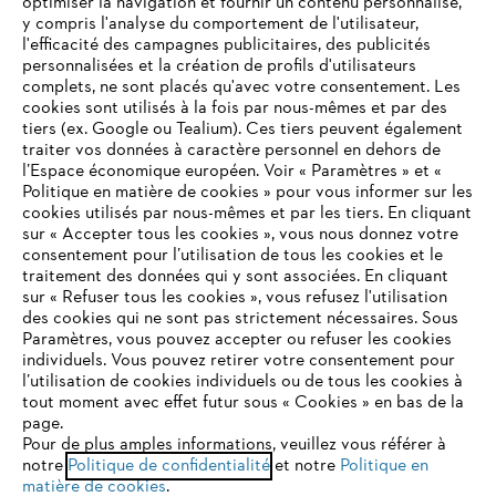
optimiser la navigation et fournir un contenu personnalisé,
y compris l'analyse du comportement de l'utilisateur,
l'efficacité des campagnes publicitaires, des publicités
personnalisées et la création de profils d'utilisateurs
complets, ne sont placés qu'avec votre consentement. Les
cookies sont utilisés à la fois par nous-mêmes et par des
tiers (ex. Google ou Tealium). Ces tiers peuvent également
traiter vos données à caractère personnel en dehors de
l’Espace économique européen. Voir « Paramètres » et «
Politique en matière de cookies » pour vous informer sur les
cookies utilisés par nous-mêmes et par les tiers. En cliquant
sur « Accepter tous les cookies », vous nous donnez votre
consentement pour l’utilisation de tous les cookies et le
VOTRE NAVIGATEUR INTERNET
traitement des données qui y sont associées. En cliquant
N'EST PLUS PRIS EN CHARGE
sur « Refuser tous les cookies », vous refusez l'utilisation
des cookies qui ne sont pas strictement nécessaires. Sous
Paramètres, vous pouvez accepter ou refuser les cookies
individuels. Vous pouvez retirer votre consentement pour
Vous utilisez un navigateur Internet que nous ne prenons plus
l’utilisation de cookies individuels ou de tous les cookies à
en charge, et certaines fonctionnalités de notre site ne
tout moment avec effet futur sous « Cookies » en bas de la
peuvent fonctionner correctement. Pour une utilisation
page.
optimale de notre site, nous vous recommandons de passer à
Pour de plus amples informations, veuillez vous référer à
notre
l'un des navigateurs suivants :
Politique de confidentialité
et notre
Politique en
matière de cookies
.