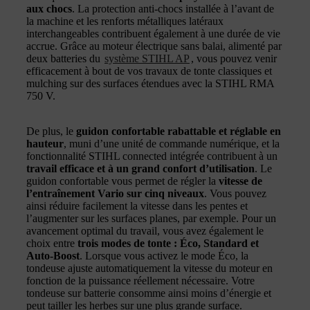
aux chocs
. La protection anti-chocs installée à l’avant de
la machine et les renforts métalliques latéraux
interchangeables contribuent également à une durée de vie
accrue. Grâce au moteur électrique sans balai, alimenté par
deux batteries du
système STIHL AP
, vous pouvez venir
efficacement à bout de vos travaux de tonte classiques et
mulching sur des surfaces étendues avec la STIHL RMA
750 V.
De plus, le
guidon confortable rabattable et réglable en
hauteur
, muni d’une unité de commande numérique, et la
fonctionnalité STIHL connected intégrée contribuent à un
travail efficace et à un grand confort d’utilisation
. Le
guidon confortable vous permet de régler la
vitesse de
l’entraînement Vario sur cinq niveaux
. Vous pouvez
ainsi réduire facilement la vitesse dans les pentes et
l’augmenter sur les surfaces planes, par exemple. Pour un
avancement optimal du travail, vous avez également le
choix entre
trois modes de tonte : Éco, Standard et
Auto-Boost
. Lorsque vous activez le mode Éco, la
tondeuse ajuste automatiquement la vitesse du moteur en
fonction de la puissance réellement nécessaire. Votre
tondeuse sur batterie consomme ainsi moins d’énergie et
peut tailler les herbes sur une plus grande surface.