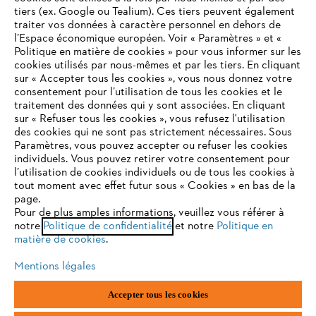
tiers (ex. Google ou Tealium). Ces tiers peuvent également
traiter vos données à caractère personnel en dehors de
l’Espace économique européen. Voir « Paramètres » et «
Politique en matière de cookies » pour vous informer sur les
cookies utilisés par nous-mêmes et par les tiers. En cliquant
sur « Accepter tous les cookies », vous nous donnez votre
consentement pour l’utilisation de tous les cookies et le
VOTRE NAVIGATEUR INTERNET
traitement des données qui y sont associées. En cliquant
N'EST PLUS PRIS EN CHARGE
sur « Refuser tous les cookies », vous refusez l'utilisation
des cookies qui ne sont pas strictement nécessaires. Sous
Paramètres, vous pouvez accepter ou refuser les cookies
individuels. Vous pouvez retirer votre consentement pour
Vous utilisez un navigateur Internet que nous ne prenons plus
l’utilisation de cookies individuels ou de tous les cookies à
en charge, et certaines fonctionnalités de notre site ne
tout moment avec effet futur sous « Cookies » en bas de la
peuvent fonctionner correctement. Pour une utilisation
page.
optimale de notre site, nous vous recommandons de passer à
Pour de plus amples informations, veuillez vous référer à
notre
l'un des navigateurs suivants :
Politique de confidentialité
et notre
Politique en
matière de cookies
.
Mentions légales
firefox
chrome
Accepter tous les cookies