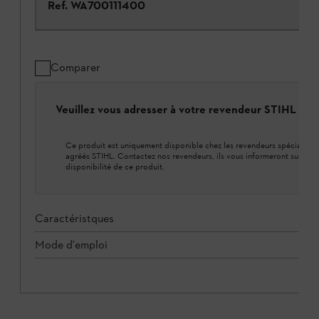
Ref.
WA700111400
Comparer
Veuillez vous adresser à votre revendeur STIHL loca
Ce produit est uniquement disponible chez les revendeurs spécialisés
agréés STIHL. Contactez nos revendeurs, ils vous informeront sur la
disponibilité de ce produit.
Caractéristques
Mode d'emploi