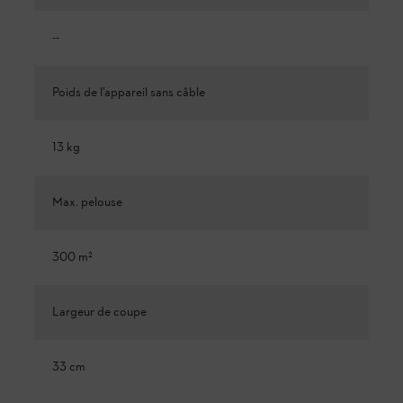
--
Poids de l’appareil sans câble
13 kg
Max. pelouse
300 m²
Largeur de coupe
33 cm