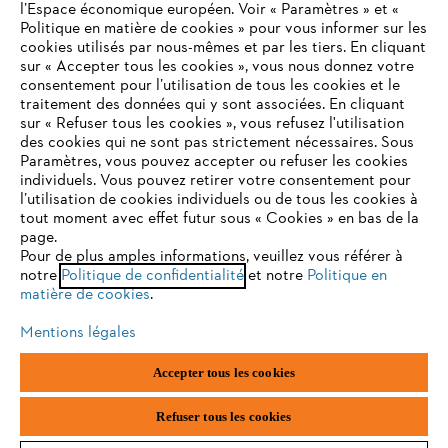
l’Espace économique européen. Voir « Paramètres » et «
Politique en matière de cookies » pour vous informer sur les
Contact
cookies utilisés par nous-mêmes et par les tiers. En cliquant
sur « Accepter tous les cookies », vous nous donnez votre
consentement pour l’utilisation de tous les cookies et le
VOTRE NAVIGATEUR INTERNET
traitement des données qui y sont associées. En cliquant
N'EST PLUS PRIS EN CHARGE
sur « Refuser tous les cookies », vous refusez l'utilisation
des cookies qui ne sont pas strictement nécessaires. Sous
Politique de protection des données
Paramètres, vous pouvez accepter ou refuser les cookies
individuels. Vous pouvez retirer votre consentement pour
Vous utilisez un navigateur Internet que nous ne prenons plus
Mentions légales
Utilisation des cookies
l’utilisation de cookies individuels ou de tous les cookies à
en charge, et certaines fonctionnalités de notre site ne
tout moment avec effet futur sous « Cookies » en bas de la
peuvent fonctionner correctement. Pour une utilisation
page.
Informations juridiques
optimale de notre site, nous vous recommandons de passer à
Pour de plus amples informations, veuillez vous référer à
notre
l'un des navigateurs suivants :
Politique de confidentialité
et notre
Politique en
matière de cookies
.
ANDREAS STIHL NV, Veurtstraat 117, 2870 Puurs-Sint-Amands,
België/Belgique
Mentions légales
VAT Number: BE 0427.714.768
firefox
chrome
Accepter tous les cookies
safari
edge
Refuser tous les cookies