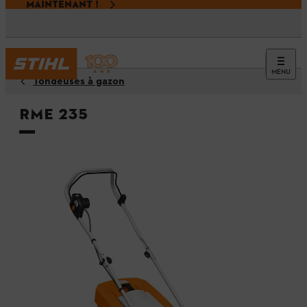
MAINTENANT !
MENU
Tondeuses à gazon
RME 235