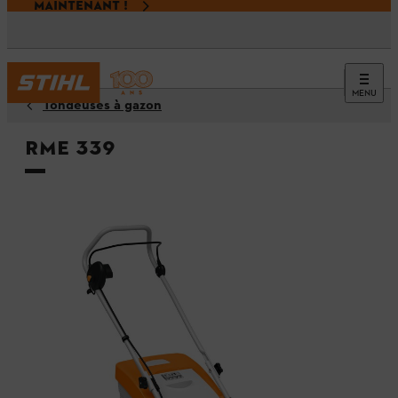
MAINTENANT !
MENU
Tondeuses à gazon
RME 339