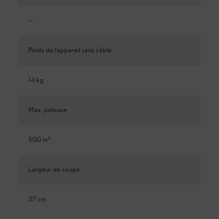
--
Poids de l’appareil sans câble
14 kg
Max. pelouse
500 m²
Largeur de coupe
37 cm