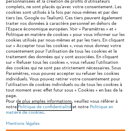
personnalisées et la création de profils d'utilisateurs
complets, ne sont placés qu'avec votre consentement. Les
STIHL FAQ
cookies sont utilisés à la fois par nous-mêmes et par des
tiers (ex. Google ou Tealium). Ces tiers peuvent également
traiter vos données à caractère personnel en dehors de
l’Espace économique européen. Voir « Paramètres » et «
Politique en matière de cookies » pour vous informer sur les
Contact
cookies utilisés par nous-mêmes et par les tiers. En cliquant
sur « Accepter tous les cookies », vous nous donnez votre
consentement pour l’utilisation de tous les cookies et le
VOTRE NAVIGATEUR INTERNET
traitement des données qui y sont associées. En cliquant
N'EST PLUS PRIS EN CHARGE
sur « Refuser tous les cookies », vous refusez l'utilisation
des cookies qui ne sont pas strictement nécessaires. Sous
Politique de protection des données
Paramètres, vous pouvez accepter ou refuser les cookies
individuels. Vous pouvez retirer votre consentement pour
Vous utilisez un navigateur Internet que nous ne prenons plus
Mentions légales
Utilisation des cookies
l’utilisation de cookies individuels ou de tous les cookies à
en charge, et certaines fonctionnalités de notre site ne
tout moment avec effet futur sous « Cookies » en bas de la
peuvent fonctionner correctement. Pour une utilisation
page.
Informations juridiques
optimale de notre site, nous vous recommandons de passer à
Pour de plus amples informations, veuillez vous référer à
notre
l'un des navigateurs suivants :
Politique de confidentialité
et notre
Politique en
matière de cookies
.
ANDREAS STIHL NV, Veurtstraat 117, 2870 Puurs-Sint-Amands,
België/Belgique
Mentions légales
VAT Number: BE 0427.714.768
firefox
chrome