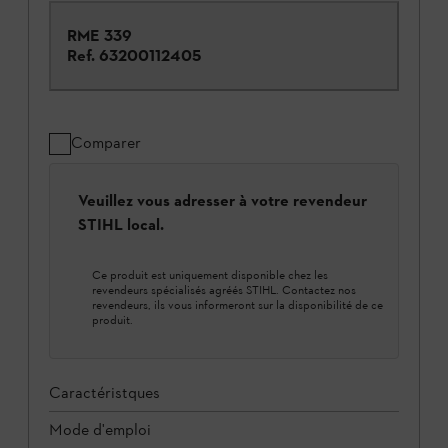
RME 339
Ref.
63200112405
Comparer
Veuillez vous adresser à votre revendeur
STIHL local.
Ce produit est uniquement disponible chez les
revendeurs spécialisés agréés STIHL. Contactez nos
revendeurs, ils vous informeront sur la disponibilité de ce
produit.
Caractéristques
Mode d'emploi