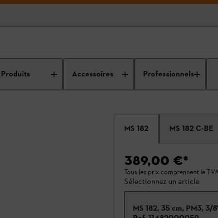
Produits
Accessoires
Professionnels
MS 182
MS 182 C-BE
389,00 €
*
Tous les prix comprennent la TV
Sélectionnez un article
MS 182, 35 cm, PM3, 3/8
Ref.
11482000059