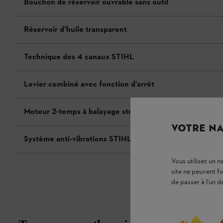
Bouchon de réservoir ouvrable sans outil
Réservoir d’huile transparent
Technique des 4 canaux STIHL
Levier combiné avec fonction d’arrêt
Moteur 2-temps à balayage stratifié STIHL
VOTRE NA
Système anti-vibrations STIHL
Vous utilisez un 
site ne peuvent f
de passer à l'un d