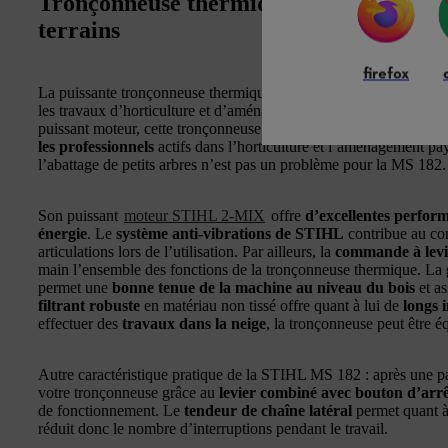
Tronçonneuse thermique MS 182 : un mu
terrains
firefox
La puissante tronçonneuse thermique STIHL MS 182 convient p
les travaux d’horticulture et d’aménagement paysager ou encore le
puissant moteur, cette tronçonneuse vient à bout de multiples tâch
les professionnels
actifs dans l’horticulture et l’aménagement pa
l’abattage de petits arbres n’est pas un problème pour la MS 182.
Son puissant
moteur STIHL 2-MIX
offre
d’excellentes perfor
énergie
. Le
système anti-vibrations de STIHL
contribue au con
articulations lors de l’utilisation. Par ailleurs, la
commande à levi
main l’ensemble des fonctions de la tronçonneuse thermique. La
permet une
bonne tenue de la machine au niveau du bois
et as
filtrant robuste
en matériau non tissé offre quant à lui de
longs 
effectuer des
travaux dans la neige
, la tronçonneuse peut être 
Autre caractéristique pratique de la STIHL MS 182 : après une
votre tronçonneuse grâce au
levier combiné avec bouton d’arr
de fonctionnement. Le
tendeur de chaîne latéral
permet quant à 
réduit donc le nombre d’interruptions pendant le travail.