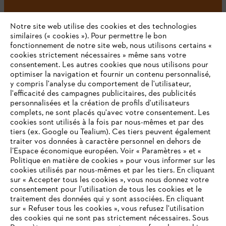
Notre site web utilise des cookies et des technologies
similaires (« cookies »). Pour permettre le bon
fonctionnement de notre site web, nous utilisons certains «
cookies strictement nécessaires » même sans votre
consentement. Les autres cookies que nous utilisons pour
optimiser la navigation et fournir un contenu personnalisé,
L'Entreprise
y compris l'analyse du comportement de l'utilisateur,
l'efficacité des campagnes publicitaires, des publicités
personnalisées et la création de profils d'utilisateurs
complets, ne sont placés qu'avec votre consentement. Les
STIHL FAQ
cookies sont utilisés à la fois par nous-mêmes et par des
tiers (ex. Google ou Tealium). Ces tiers peuvent également
traiter vos données à caractère personnel en dehors de
l’Espace économique européen. Voir « Paramètres » et «
Politique en matière de cookies » pour vous informer sur les
Contact
cookies utilisés par nous-mêmes et par les tiers. En cliquant
sur « Accepter tous les cookies », vous nous donnez votre
consentement pour l’utilisation de tous les cookies et le
VOTRE NAVIGATEUR INTERNET
traitement des données qui y sont associées. En cliquant
N'EST PLUS PRIS EN CHARGE
sur « Refuser tous les cookies », vous refusez l'utilisation
des cookies qui ne sont pas strictement nécessaires. Sous
Politique de protection des données