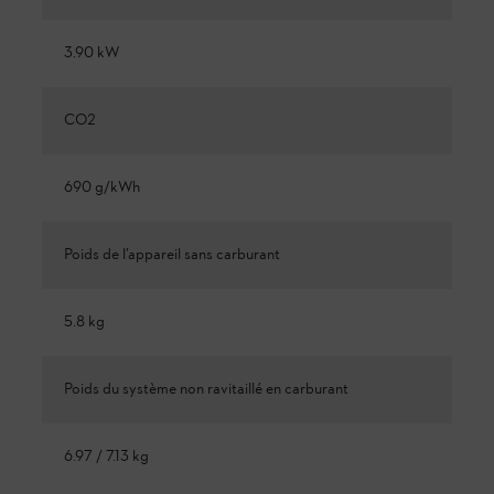
3.90 kW
CO2
690 g/kWh
Poids de l’appareil sans carburant
5.8 kg
Poids du système non ravitaillé en carburant
6.97 / 7.13 kg