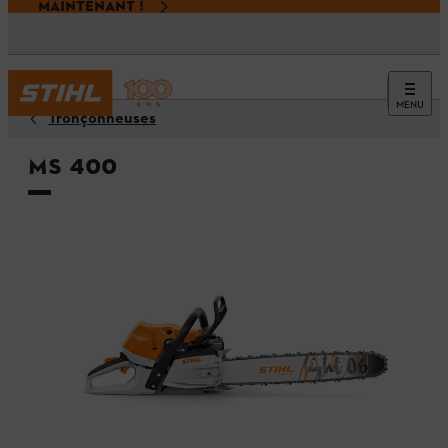
MAINTENANT !
MENU
Tronçonneuses
MS 400