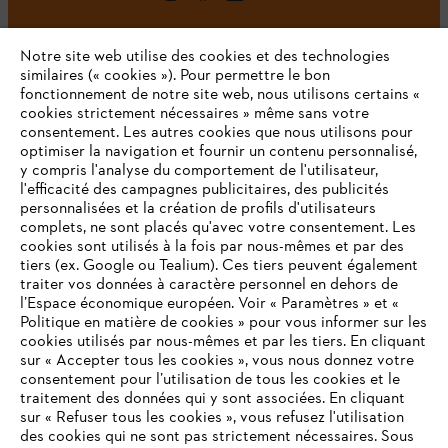
Notre site web utilise des cookies et des technologies
similaires (« cookies »). Pour permettre le bon
fonctionnement de notre site web, nous utilisons certains «
cookies strictement nécessaires » même sans votre
consentement. Les autres cookies que nous utilisons pour
optimiser la navigation et fournir un contenu personnalisé,
L'Entreprise
y compris l'analyse du comportement de l'utilisateur,
l'efficacité des campagnes publicitaires, des publicités
personnalisées et la création de profils d'utilisateurs
complets, ne sont placés qu'avec votre consentement. Les
STIHL FAQ
cookies sont utilisés à la fois par nous-mêmes et par des
tiers (ex. Google ou Tealium). Ces tiers peuvent également
traiter vos données à caractère personnel en dehors de
l’Espace économique européen. Voir « Paramètres » et «
Politique en matière de cookies » pour vous informer sur les
Contact
cookies utilisés par nous-mêmes et par les tiers. En cliquant
sur « Accepter tous les cookies », vous nous donnez votre
consentement pour l’utilisation de tous les cookies et le
VOTRE NAVIGATEUR INTERNET
traitement des données qui y sont associées. En cliquant
N'EST PLUS PRIS EN CHARGE
sur « Refuser tous les cookies », vous refusez l'utilisation
des cookies qui ne sont pas strictement nécessaires. Sous
Politique de protection des données