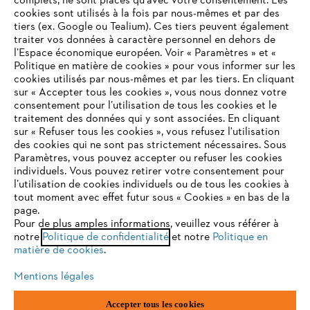
complets, ne sont placés qu'avec votre consentement. Les
STIHL FAQ
cookies sont utilisés à la fois par nous-mêmes et par des
tiers (ex. Google ou Tealium). Ces tiers peuvent également
traiter vos données à caractère personnel en dehors de
l’Espace économique européen. Voir « Paramètres » et «
Politique en matière de cookies » pour vous informer sur les
Contact
cookies utilisés par nous-mêmes et par les tiers. En cliquant
sur « Accepter tous les cookies », vous nous donnez votre
consentement pour l’utilisation de tous les cookies et le
VOTRE NAVIGATEUR INTERNET
traitement des données qui y sont associées. En cliquant
N'EST PLUS PRIS EN CHARGE
sur « Refuser tous les cookies », vous refusez l'utilisation
des cookies qui ne sont pas strictement nécessaires. Sous
Politique de protection des données
Paramètres, vous pouvez accepter ou refuser les cookies
individuels. Vous pouvez retirer votre consentement pour
Vous utilisez un navigateur Internet que nous ne prenons plus
Mentions légales
Utilisation des cookies
l’utilisation de cookies individuels ou de tous les cookies à
en charge, et certaines fonctionnalités de notre site ne
tout moment avec effet futur sous « Cookies » en bas de la
peuvent fonctionner correctement. Pour une utilisation
page.
Informations juridiques
optimale de notre site, nous vous recommandons de passer à
Pour de plus amples informations, veuillez vous référer à
notre
l'un des navigateurs suivants :
Politique de confidentialité
et notre
Politique en
matière de cookies
.
ANDREAS STIHL NV, Veurtstraat 117, 2870 Puurs-Sint-Amands,
België/Belgique
Mentions légales
VAT Number: BE 0427.714.768
firefox
chrome
Accepter tous les cookies