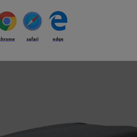
chrome
safari
edge
le
)