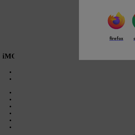
firefox
iMOW® 3 EVO/4 EVO
Largeur de coupe : 20 cm
Surface maximale :
2
2
500 m
pour iMOW® 3 et 1000 m
pour iMOW® 4
Ne laisse pas de traces de tonte
Commande via application (Wi-Fi/Bluetooth/
Téléphonie mobi
Facile à utiliser grâce à la commande vocale
Communication visuelle par bandes LEDs
Pentes jusqu’à
45% (50% avec Upgrade Kit)
Réglage
électrique
de la hauteur de coupe