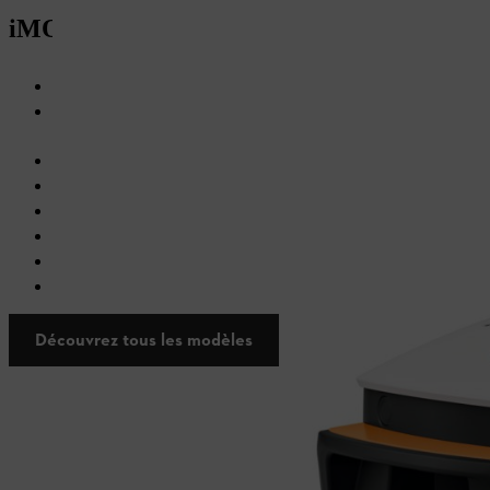
iMOW® 3/4
Largeur de coupe : 20 cm
Surface maximale :
2
2
500 m
pour iMOW® 3 et 1000 m
pour iMOW® 4
Ne laisse pas de traces de tonte
Commande via application (Wi-Fi/Bluetooth)
Facile à utiliser grâce à la commande vocale
Communication visuelle par bande LED
Pentes jusqu’à 40%
Réglage mécanique de la hauteur de coupe
Découvrez tous les modèles