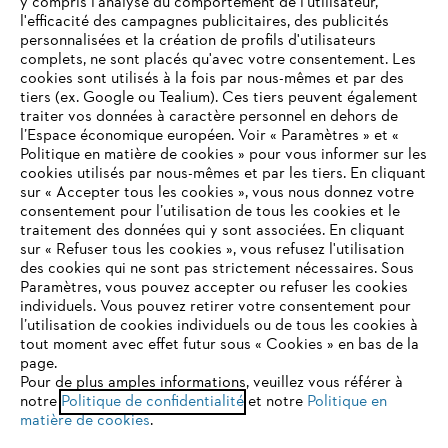
y compris l'analyse du comportement de l'utilisateur,
l'efficacité des campagnes publicitaires, des publicités
personnalisées et la création de profils d'utilisateurs
complets, ne sont placés qu'avec votre consentement. Les
STIHL FAQ
cookies sont utilisés à la fois par nous-mêmes et par des
tiers (ex. Google ou Tealium). Ces tiers peuvent également
traiter vos données à caractère personnel en dehors de
l’Espace économique européen. Voir « Paramètres » et «
Politique en matière de cookies » pour vous informer sur les
Contact
cookies utilisés par nous-mêmes et par les tiers. En cliquant
sur « Accepter tous les cookies », vous nous donnez votre
consentement pour l’utilisation de tous les cookies et le
VOTRE NAVIGATEUR INTERNET
traitement des données qui y sont associées. En cliquant
N'EST PLUS PRIS EN CHARGE
sur « Refuser tous les cookies », vous refusez l'utilisation
des cookies qui ne sont pas strictement nécessaires. Sous
Politique de protection des données
Paramètres, vous pouvez accepter ou refuser les cookies
individuels. Vous pouvez retirer votre consentement pour
Vous utilisez un navigateur Internet que nous ne prenons plus
Mentions légales
Utilisation des cookies
l’utilisation de cookies individuels ou de tous les cookies à
en charge, et certaines fonctionnalités de notre site ne
tout moment avec effet futur sous « Cookies » en bas de la
peuvent fonctionner correctement. Pour une utilisation
page.
Informations juridiques
optimale de notre site, nous vous recommandons de passer à
Pour de plus amples informations, veuillez vous référer à
notre
l'un des navigateurs suivants :
Politique de confidentialité
et notre
Politique en
matière de cookies
.
ANDREAS STIHL NV, Veurtstraat 117, 2870 Puurs-Sint-Amands,