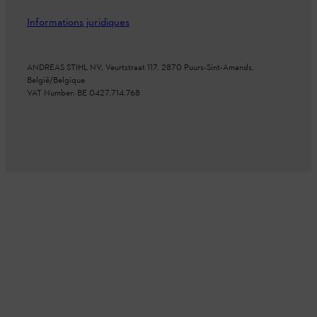
Informations juridiques
ANDREAS STIHL NV, Veurtstraat 117, 2870 Puurs-Sint-Amands,
België/Belgique
VAT Number: BE 0427.714.768