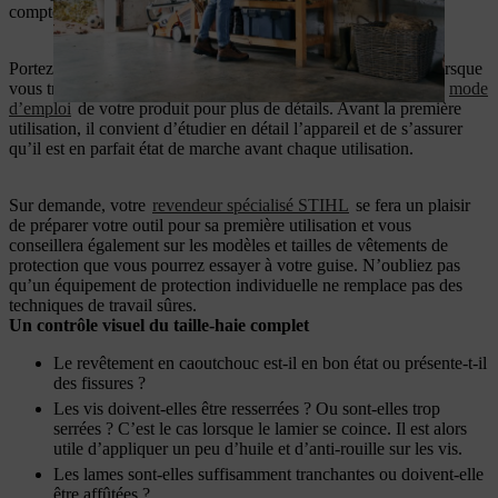
compter sur des vêtements de protection efficaces et sûrs.
Portez toujours votre
équipement de protection individuelle
lorsque
vous travaillez avec les appareils STIHL. Veuillez consulter le
mode
d’emploi
de votre produit pour plus de détails. Avant la première
utilisation, il convient d’étudier en détail l’appareil et de s’assurer
qu’il est en parfait état de marche avant chaque utilisation.
Sur demande, votre
revendeur spécialisé STIHL
se fera un plaisir
de préparer votre outil pour sa première utilisation et vous
conseillera également sur les modèles et tailles de vêtements de
protection que vous pourrez essayer à votre guise. N’oubliez pas
qu’un équipement de protection individuelle ne remplace pas des
techniques de travail sûres.
Un contrôle visuel du taille-haie complet
Le revêtement en caoutchouc est-il en bon état ou présente-t-il
des fissures ?
Les vis doivent-elles être resserrées ? Ou sont-elles trop
serrées ? C’est le cas lorsque le lamier se coince. Il est alors
utile d’appliquer un peu d’huile et d’anti-rouille sur les vis.
Les lames sont-elles suffisamment tranchantes ou doivent-elle
être affûtées ?