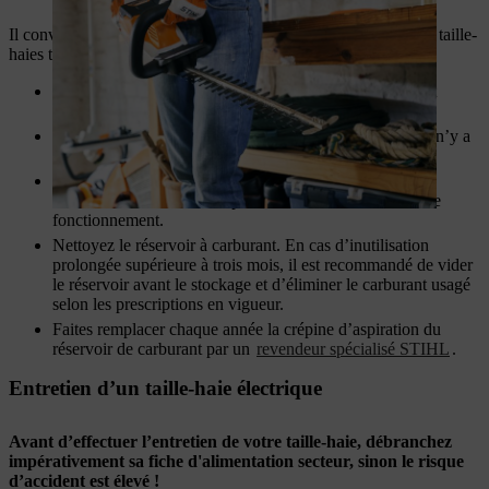
Il convient d’ajouter les mesures d’entretien suivantes pour les taille-
haies thermiques :
Vérifiez le carburateur au ralenti avant de commencer et
ajustez-le si nécessaire.
Vérifiez que l’appareil est étanche et assurez-vous qu’il n’y a
pas de fuite de carburant.
Contrôlez régulièrement les bougies. Nous vous
recommandons de les remplacer toutes les 100 heures de
fonctionnement.
Nettoyez le réservoir à carburant. En cas d’inutilisation
prolongée supérieure à trois mois, il est recommandé de vider
le réservoir avant le stockage et d’éliminer le carburant usagé
selon les prescriptions en vigueur.
Faites remplacer chaque année la crépine d’aspiration du
réservoir de carburant par un
revendeur spécialisé STIHL
.
Entretien d’un taille-haie électrique
Avant d’effectuer l’entretien de votre taille-haie, débranchez
impérativement sa fiche d'alimentation secteur, sinon le risque
d’accident est élevé
!