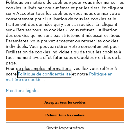
Politique en matière de cookies » pour vous informer sur les
Contact
cookies utilisés par nous-mêmes et par les tiers. En cliquant
sur « Accepter tous les cookies », vous nous donnez votre
consentement pour l’utilisation de tous les cookies et le
VOTRE NAVIGATEUR INTERNET
traitement des données qui y sont associées. En cliquant
N'EST PLUS PRIS EN CHARGE
sur « Refuser tous les cookies », vous refusez l'utilisation
des cookies qui ne sont pas strictement nécessaires. Sous
Politique de protection des données
Paramètres, vous pouvez accepter ou refuser les cookies
individuels. Vous pouvez retirer votre consentement pour
Vous utilisez un navigateur Internet que nous ne prenons plus
Mentions légales
Utilisation des cookies
l’utilisation de cookies individuels ou de tous les cookies à
en charge, et certaines fonctionnalités de notre site ne
tout moment avec effet futur sous « Cookies » en bas de la
peuvent fonctionner correctement. Pour une utilisation
page.
Informations juridiques
optimale de notre site, nous vous recommandons de passer à
Pour de plus amples informations, veuillez vous référer à
notre
l'un des navigateurs suivants :
Politique de confidentialité
et notre
Politique en
matière de cookies
.
ANDREAS STIHL NV, Veurtstraat 117, 2870 Puurs-Sint-Amands,
België/Belgique
Mentions légales
VAT Number: BE 0427.714.768
firefox
chrome
Accepter tous les cookies
safari
edge
Refuser tous les cookies
Ouvrir les paramètres