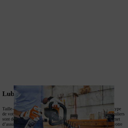
Lubrifier et graisser un taille-haie
Taille-haie à batterie, thermique ou électrique : peu importe le type
de votre taille-haie STIHL, sa lubrification et son graissage réguliers
sont des tâches qui en valent la peine. Un entretien correct permet
d’assurer la mobilité du lamier et d’augmenter la longévité de votre