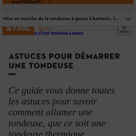
MAINTENANT !
Mise en marche de la tondeuse à gazon à batterie : Instructions
MENU
Entretien d’une tondeuse à gazon
Aperçu
ASTUCES POUR DÉMARRER
Mise en marche de la tondeuse à gazon à essence :
Instructions
UNE TONDEUSE
Systèmes de démarrage des tondeuses à essence
Ce guide vous donne toutes
Mise en marche de la tondeuse à gazon à batterie :
les astuces pour savoir
Instructions
comment allumer une
Mise en marche de la tondeuse à gazon électrique :
Instructions
tondeuse, que ce soit une
tondeuse thermique,