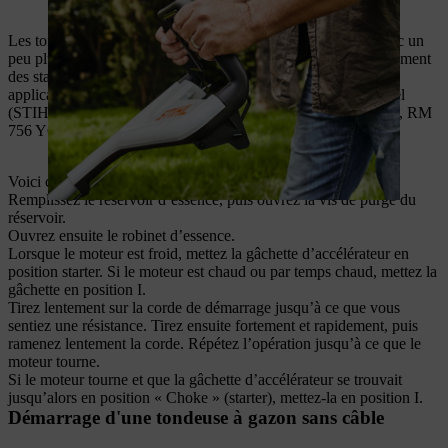
Les tondeuses à gazon avec starter doivent être démarrées avec un
peu plus de prudence. Chez STIHL, vous trouverez principalement
des starters sur des modèles plus puissants, destinés à des
applications domestiques exigeantes et au secteur professionnel
(STIHL RM 655 YS, RM 756 GS, RM 756 GC, RM 756 YS, RM
756 YC).
Voici comment démarrer ces modèles :
Remplissez le réservoir d’essence, puis ouvrez la vis de purge du
réservoir.
Ouvrez ensuite le robinet d’essence.
Lorsque le moteur est froid, mettez la gâchette d’accélérateur en
position starter. Si le moteur est chaud ou par temps chaud, mettez la
gâchette en position I.
Tirez lentement sur la corde de démarrage jusqu’à ce que vous
sentiez une résistance. Tirez ensuite fortement et rapidement, puis
ramenez lentement la corde. Répétez l’opération jusqu’à ce que le
moteur tourne.
Si le moteur tourne et que la gâchette d’accélérateur se trouvait
jusqu’alors en position « Choke » (starter), mettez-la en position I.
Démarrage d'une tondeuse à gazon sans câble