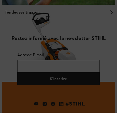
Tondeuses à gazon
Restez informé avec la newsletter STIHL
Adresse E-mail
S'inscrire
#STIHL