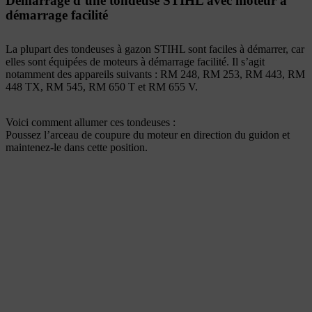
Démarrage d’une tondeuse STIHL avec moteur à
démarrage facilité
La plupart des tondeuses à gazon STIHL sont faciles à démarrer, car
elles sont équipées de moteurs à démarrage facilité. Il s’agit
notamment des appareils suivants : RM 248, RM 253, RM 443, RM
448 TX, RM 545, RM 650 T et RM 655 V.
Voici comment allumer ces tondeuses :
Poussez l’arceau de coupure du moteur en direction du guidon et
maintenez-le dans cette position.