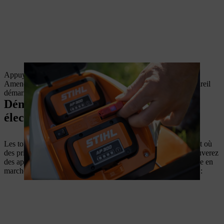
Appuyez sur le bouton de démarrage et maintenez-le enfoncé.
Amenez l’arceau de coupure du moteur vers le guidon ; l’appareil
démarre.
Démarrage d'une tondeuse à gazon
électrique
Les tondeuses à gazon électriques peuvent être utilisées partout où
des prises électriques sont disponibles. Chez STIHL, vous trouverez
des appareils adaptés aux petites et moyennes surfaces. La mise en
marche d’une tondeuse électrique est un véritable jeu d’enfant :