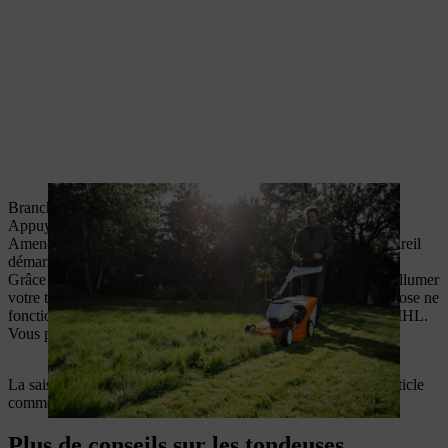
Branchez d’abord le câble d’alimentation.
Appuyez ensuite sur le bouton de démarrage.
Amenez l’arceau de coupure du moteur vers le guidon ; l’appareil
démarre.
Grâce à ces instructions, vous devez avoir compris comment allumer
votre tondeuse à gazon sans problème. Si toutefois quelque chose ne
fonctionne pas, adressez-vous à votre revendeur spécialisé STIHL.
Vous pouvez à présent commencer à
tondre votre pelouse
.
La saison du jardinage est terminée ? Découvrez dans notre article
comment
préparer votre tondeuse à gazon pour l’hiver
.
Plus de conseils sur les tondeuses