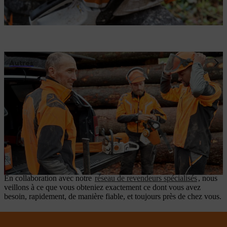
Autres
Un accompagnement complet – en ligne
comme sur le terrain
De la sélection du bon équipement à la planification de votre
déploiement, les experts STIHL sont vos interlocuteurs directs. Ils
vous accompagnent avec des données concrètes, leur expérience et
des solutions adaptées à vos besoins.
En collaboration avec notre
réseau de revendeurs spécialisés
, nous
veillons à ce que vous obteniez exactement ce dont vous avez
besoin, rapidement, de manière fiable, et toujours près de chez vous.