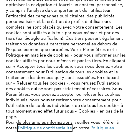
Contact
optimiser la navigation et fournir un contenu personnalisé,
y compris l'analyse du comportement de l'utilisateur,
l'efficacité des campagnes publicitaires, des publicités
personnalisées et la création de profils d'utilisateurs
complets, ne sont placés qu'avec votre consentement. Les
cookies sont utilisés à la fois par nous-mêmes et par des
tiers (ex. Google ou Tealium). Ces tiers peuvent également
Politique de protection des données
traiter vos données à caractère personnel en dehors de
l’Espace économique européen. Voir « Paramètres » et «
Mentions légales
Utilisation des cookies
Politique en matière de cookies » pour vous informer sur les
cookies utilisés par nous-mêmes et par les tiers. En cliquant
Informations juridiques
sur « Accepter tous les cookies », vous nous donnez votre
consentement pour l’utilisation de tous les cookies et le
VOTRE NAVIGATEUR INTERNET
traitement des données qui y sont associées. En cliquant
N'EST PLUS PRIS EN CHARGE
sur « Refuser tous les cookies », vous refusez l'utilisation
ANDREAS STIHL NV, Veurtstraat 117, 2870 Puurs-Sint-Amands,
des cookies qui ne sont pas strictement nécessaires. Sous
België/Belgique
Paramètres, vous pouvez accepter ou refuser les cookies
VAT Number: BE 0427.714.768
individuels. Vous pouvez retirer votre consentement pour
Vous utilisez un navigateur Internet que nous ne prenons plus
l’utilisation de cookies individuels ou de tous les cookies à
en charge, et certaines fonctionnalités de notre site ne
tout moment avec effet futur sous « Cookies » en bas de la
peuvent fonctionner correctement. Pour une utilisation
page.
optimale de notre site, nous vous recommandons de passer à
Pour de plus amples informations, veuillez vous référer à
notre
l'un des navigateurs suivants :
Politique de confidentialité
et notre
Politique en