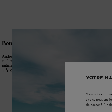
Euridge Manor en Angleterre offre un paysage de jardin exceptionnel
Bonnes pratiques : Euridge Manor
Andrew Wain est le chef jardinier d’Euridge Manor à Chippenham, en An
et l’architecture se mèlent de manière artistique. L’étroite collaborati
initialement modeste en un paysage de jardin qui n’a cessé de se dév
« À Euridge Manor, nous travaillons constamment au développem
maintenons chaque
VOTRE NA
Vous utilisez un 
site ne peuvent f
de passer à l'un d