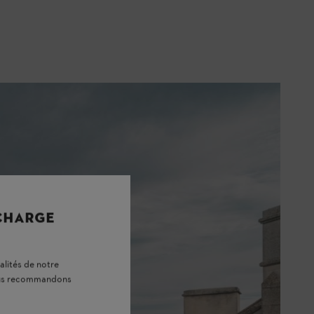
 un lieu particulier où la nature
ns a permis de transformer un projet
éatives, mon équipe et moi-même
 CHARGE
alités de notre
vous recommandons