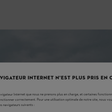
gleterre, depuis plus de 13 ans. Sous sa direction, le jardin est devenu
on entre les propriétaires et les professionnels de l’aménagement de jardi
elopper pendant plus d’une décennie.
ent du jardin. Grâce à une technologie moderne et à des idées cr
 domaine en harmonie avec la conception globale. »
VIGATEUR INTERNET N'EST PLUS PRIS EN
Andrew Wain
navigateur Internet que nous ne prenons plus en charge, et certaines fonctionn
onctionner correctement. Pour une utilisation optimale de notre site, nous 
es navigateurs suivants :