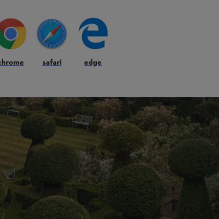
chrome
safari
edge