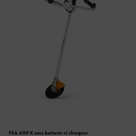
FSA 400 K sans batterie ni chargeur