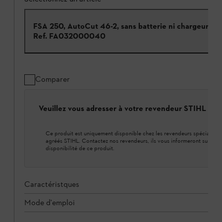
FSA 250, AutoCut 46-2, sans batterie ni chargeur
Ref.
FA032000040
Comparer
Veuillez vous adresser à votre revendeur STIHL loca
Ce produit est uniquement disponible chez les revendeurs spécialisés
agréés STIHL. Contactez nos revendeurs, ils vous informeront sur la
disponibilité de ce produit.
Caractéristques
Mode d'emploi