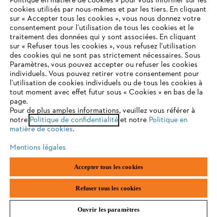
Politique en matière de cookies » pour vous informer sur les
cookies utilisés par nous-mêmes et par les tiers. En cliquant
sur « Accepter tous les cookies », vous nous donnez votre
consentement pour l’utilisation de tous les cookies et le
VOTRE NAVIGATEUR INTERNET
traitement des données qui y sont associées. En cliquant
N'EST PLUS PRIS EN CHARGE
sur « Refuser tous les cookies », vous refusez l'utilisation
des cookies qui ne sont pas strictement nécessaires. Sous
Paramètres, vous pouvez accepter ou refuser les cookies
individuels. Vous pouvez retirer votre consentement pour
Vous utilisez un navigateur Internet que nous ne prenons plus
l’utilisation de cookies individuels ou de tous les cookies à
en charge, et certaines fonctionnalités de notre site ne
tout moment avec effet futur sous « Cookies » en bas de la
peuvent fonctionner correctement. Pour une utilisation
page.
optimale de notre site, nous vous recommandons de passer à
Pour de plus amples informations, veuillez vous référer à
notre
l'un des navigateurs suivants :
Politique de confidentialité
et notre
Politique en
matière de cookies
.
Mentions légales
firefox
chrome
Accepter tous les cookies
safari
edge
Refuser tous les cookies
Ouvrir les paramètres