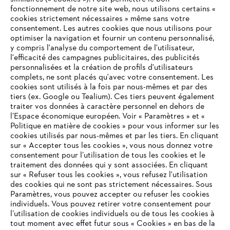
fonctionnement de notre site web, nous utilisons certains «
cookies strictement nécessaires » même sans votre
consentement. Les autres cookies que nous utilisons pour
optimiser la navigation et fournir un contenu personnalisé,
y compris l'analyse du comportement de l'utilisateur,
l'efficacité des campagnes publicitaires, des publicités
personnalisées et la création de profils d'utilisateurs
complets, ne sont placés qu'avec votre consentement. Les
cookies sont utilisés à la fois par nous-mêmes et par des
tiers (ex. Google ou Tealium). Ces tiers peuvent également
traiter vos données à caractère personnel en dehors de
l’Espace économique européen. Voir « Paramètres » et «
Politique en matière de cookies » pour vous informer sur les
cookies utilisés par nous-mêmes et par les tiers. En cliquant
sur « Accepter tous les cookies », vous nous donnez votre
consentement pour l’utilisation de tous les cookies et le
VOTRE NAVIGATEUR INTERNET
traitement des données qui y sont associées. En cliquant
N'EST PLUS PRIS EN CHARGE
sur « Refuser tous les cookies », vous refusez l'utilisation
des cookies qui ne sont pas strictement nécessaires. Sous
Paramètres, vous pouvez accepter ou refuser les cookies
individuels. Vous pouvez retirer votre consentement pour
Vous utilisez un navigateur Internet que nous ne prenons plus
l’utilisation de cookies individuels ou de tous les cookies à
en charge, et certaines fonctionnalités de notre site ne
tout moment avec effet futur sous « Cookies » en bas de la