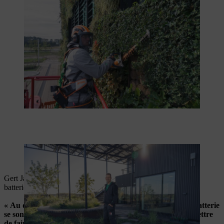
Gert Jansen est responsable de l’entretien de la végétation des
bâtiments
Gert Jansen est enthousiasmé par les performances du parc de
batteries STIHL
:
« Au début, nous avions des doutes, mais les appareils à batterie
se sont avérés suffisamment performants pour nous permettre
de faire notre travail toute la journée. »