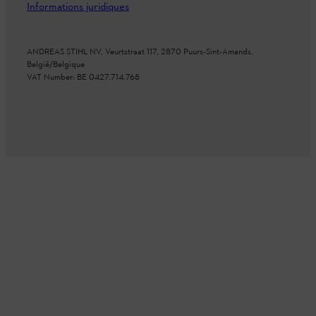
Informations juridiques
ANDREAS STIHL NV, Veurtstraat 117, 2870 Puurs-Sint-Amands,
België/Belgique
VAT Number: BE 0427.714.768