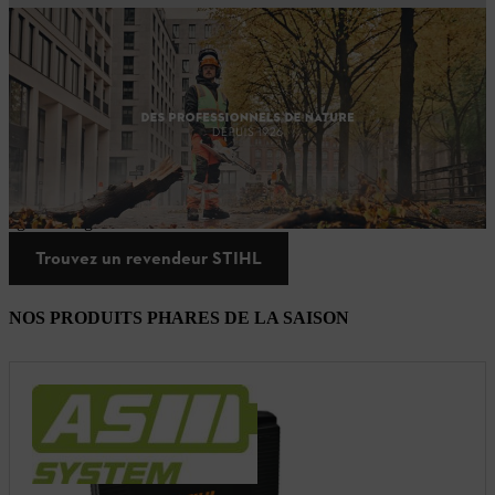
Votre travail exige de la qualité.
Les professionnels ont besoin de machines qui convainquent par
leurs performances, leur qualité et leur fiabilité. Avec notre
système
de batterie
professionnel, vous pouvez compter sur un allié de taille
à vos côtés qui permet un
travail efficace, ergonomique et
respectueux de l’environnement
. Avec des performances
professionnelles dans toutes les situations, le système convainc
également grâce à une autonomie fiable de la batterie.
Trouvez un revendeur STIHL
NOS PRODUITS PHARES DE LA SAISON