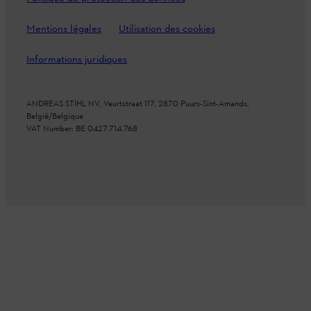
Mentions légales
Utilisation des cookies
Informations juridiques
ANDREAS STIHL NV, Veurtstraat 117, 2870 Puurs-Sint-Amands,
België/Belgique
VAT Number: BE 0427.714.768