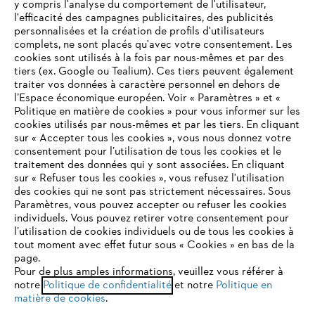
y compris l'analyse du comportement de l'utilisateur,
l'efficacité des campagnes publicitaires, des publicités
personnalisées et la création de profils d'utilisateurs
complets, ne sont placés qu'avec votre consentement. Les
cookies sont utilisés à la fois par nous-mêmes et par des
tiers (ex. Google ou Tealium). Ces tiers peuvent également
traiter vos données à caractère personnel en dehors de
l’Espace économique européen. Voir « Paramètres » et «
Politique en matière de cookies » pour vous informer sur les
cookies utilisés par nous-mêmes et par les tiers. En cliquant
sur « Accepter tous les cookies », vous nous donnez votre
consentement pour l’utilisation de tous les cookies et le
VOTRE NAVIGATEUR INTERNET
traitement des données qui y sont associées. En cliquant
N'EST PLUS PRIS EN CHARGE
sur « Refuser tous les cookies », vous refusez l'utilisation
des cookies qui ne sont pas strictement nécessaires. Sous
Paramètres, vous pouvez accepter ou refuser les cookies
individuels. Vous pouvez retirer votre consentement pour
Vous utilisez un navigateur Internet que nous ne prenons plus
l’utilisation de cookies individuels ou de tous les cookies à
en charge, et certaines fonctionnalités de notre site ne
tout moment avec effet futur sous « Cookies » en bas de la
peuvent fonctionner correctement. Pour une utilisation
page.
optimale de notre site, nous vous recommandons de passer à
Pour de plus amples informations, veuillez vous référer à
notre
l'un des navigateurs suivants :
Politique de confidentialité
et notre
Politique en
matière de cookies
.