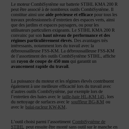
Le moteur CombiSystème sur batterie STIHL KMA 200 R
peut être associé à de nombreux outils CombiSystème. Il
constitue ainsi une
aide précieuse et efficace
pour tous les
travaux professionnels d’entretien des espaces verts, ainsi
que des jardins et espaces paysagers, ou pour les
utilisateurs particuliers exigeants. Le STIHL KMA 200 R
convainc par son
haut niveau de performance et des
régimes particulièrement élevés
. Des avantages très
intéressants, notamment lors du travail avec la
débroussailleuse FSS-KM. La débroussailleuse FSS-KM
de l’assortiment des outils CombiSystème STIHL, affiche
un
rayon de coupe de 450 mm
qui garantit un
avancement rapide du travail
.
La puissance du moteur et les régimes élevés contribuent
également à une meilleure efficacité lors du travail avec
d’autres outils CombiSystème, par exemple lors de
l’entretien des haies avec le
taille-haie HL-KM 145
, lors
du nettoyage de surfaces avec le
souffleur BG-KM
ou
avec le
balai-racleur KW-KM
.
L’outil choisi parmi l’assortiment
CombiSystème de
STIHL
peut ensuite être monté sans outil sur le manche en