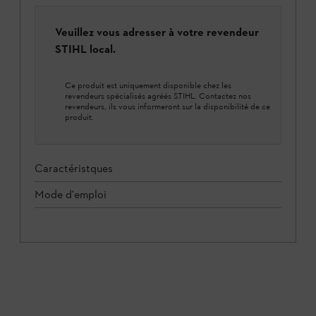
Veuillez vous adresser à votre revendeur
STIHL local.
Ce produit est uniquement disponible chez les
revendeurs spécialisés agréés STIHL. Contactez nos
revendeurs, ils vous informeront sur la disponibilité de ce
produit.
Caractéristques
Mode d'emploi