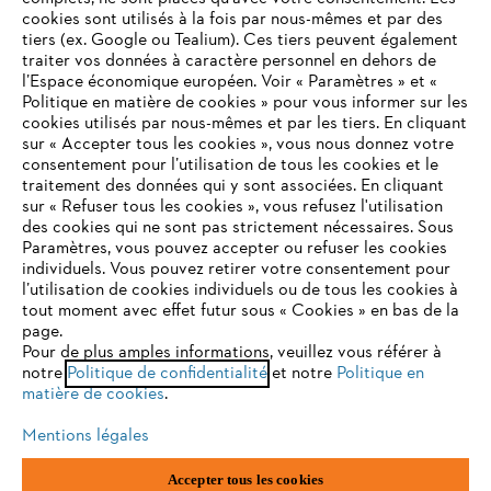
STIHL FAQ
cookies sont utilisés à la fois par nous-mêmes et par des
tiers (ex. Google ou Tealium). Ces tiers peuvent également
traiter vos données à caractère personnel en dehors de
l’Espace économique européen. Voir « Paramètres » et «
Politique en matière de cookies » pour vous informer sur les
Contact
cookies utilisés par nous-mêmes et par les tiers. En cliquant
sur « Accepter tous les cookies », vous nous donnez votre
consentement pour l’utilisation de tous les cookies et le
VOTRE NAVIGATEUR INTERNET
traitement des données qui y sont associées. En cliquant
N'EST PLUS PRIS EN CHARGE
sur « Refuser tous les cookies », vous refusez l'utilisation
des cookies qui ne sont pas strictement nécessaires. Sous
Politique de protection des données
Paramètres, vous pouvez accepter ou refuser les cookies
individuels. Vous pouvez retirer votre consentement pour
Vous utilisez un navigateur Internet que nous ne prenons plus
Mentions légales
Utilisation des cookies
l’utilisation de cookies individuels ou de tous les cookies à
en charge, et certaines fonctionnalités de notre site ne
tout moment avec effet futur sous « Cookies » en bas de la
peuvent fonctionner correctement. Pour une utilisation
page.
Informations juridiques
optimale de notre site, nous vous recommandons de passer à
Pour de plus amples informations, veuillez vous référer à
notre
l'un des navigateurs suivants :
Politique de confidentialité
et notre
Politique en
matière de cookies
.
ANDREAS STIHL NV, Veurtstraat 117, 2870 Puurs-Sint-Amands,
België/Belgique
Mentions légales
VAT Number: BE 0427.714.768
firefox
chrome
Accepter tous les cookies