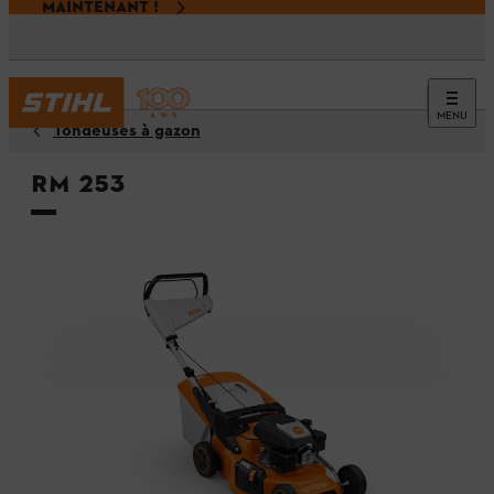
MAINTENANT !
MENU
Tondeuses à gazon
RM 253