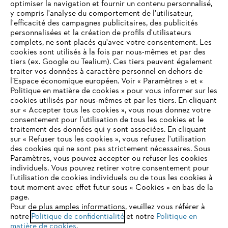
optimiser la navigation et fournir un contenu personnalisé,
y compris l'analyse du comportement de l'utilisateur,
l'efficacité des campagnes publicitaires, des publicités
personnalisées et la création de profils d'utilisateurs
complets, ne sont placés qu'avec votre consentement. Les
cookies sont utilisés à la fois par nous-mêmes et par des
tiers (ex. Google ou Tealium). Ces tiers peuvent également
traiter vos données à caractère personnel en dehors de
l’Espace économique européen. Voir « Paramètres » et «
Politique en matière de cookies » pour vous informer sur les
cookies utilisés par nous-mêmes et par les tiers. En cliquant
sur « Accepter tous les cookies », vous nous donnez votre
consentement pour l’utilisation de tous les cookies et le
VOTRE NAVIGATEUR INTERNET
traitement des données qui y sont associées. En cliquant
N'EST PLUS PRIS EN CHARGE
sur « Refuser tous les cookies », vous refusez l'utilisation
des cookies qui ne sont pas strictement nécessaires. Sous
Paramètres, vous pouvez accepter ou refuser les cookies
individuels. Vous pouvez retirer votre consentement pour
Vous utilisez un navigateur Internet que nous ne prenons plus
l’utilisation de cookies individuels ou de tous les cookies à
en charge, et certaines fonctionnalités de notre site ne
tout moment avec effet futur sous « Cookies » en bas de la
peuvent fonctionner correctement. Pour une utilisation
page.
optimale de notre site, nous vous recommandons de passer à
Pour de plus amples informations, veuillez vous référer à
notre
l'un des navigateurs suivants :
Politique de confidentialité
et notre
Politique en
matière de cookies
.