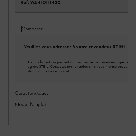
Ref.
WA410111420
Comparer
Veuillez vous adresser à votre revendeur STIHL loca
Ce produit est uniquement disponible chez les revendeurs spécialisés
agréés STIHL. Contactez nos revendeurs, ils vous informeront sur la
disponibilité de ce produit.
Caractéristques
Mode d'emploi