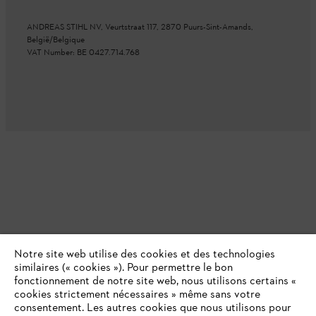
ANDREAS STIHL NV, Veurtstraat 117, 2870 Puurs-Sint-Amands,
België/Belgique
VAT Number: BE 0427.714.768
Notre site web utilise des cookies et des technologies
similaires (« cookies »). Pour permettre le bon
fonctionnement de notre site web, nous utilisons certains «
cookies strictement nécessaires » même sans votre
consentement. Les autres cookies que nous utilisons pour