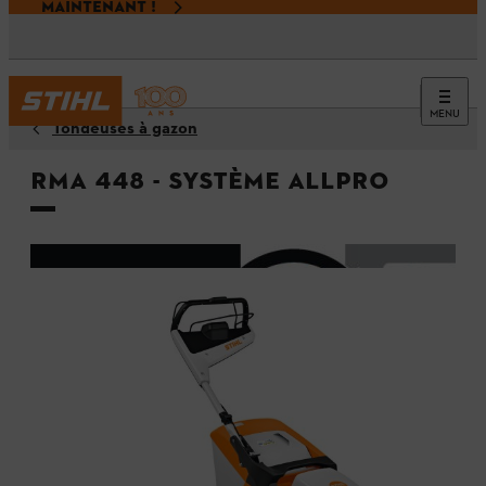
MAINTENANT !
MENU
Tondeuses à gazon
RMA 448 - Système ALLPRO