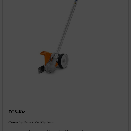
FCS-KM
CombiSystème / MultiSystème