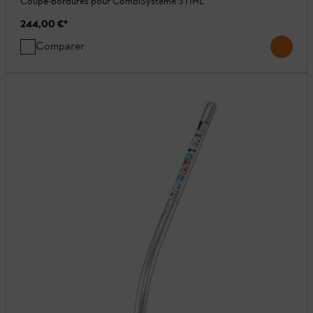
Coupe-bordures pour CombiSystème STIHL
244,00 €
*
Comparer