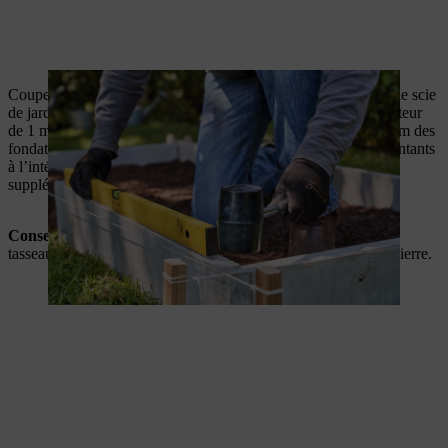
Coupez les tasseaux en bois à la longueur désirée à l’aide d’une scie
de jardin STIHL GTA 26. Pour un carré de potager d’une hauteur
de 1 m, sciez les tasseaux à 1,10 m pour tenir compte des 10 cm des
fondations que vous avez creusées. Ensuite, installez 4 à 6 montants
à l’intérieur des bordures en pierre, un à chaque angle et un
supplémentaire tous les mètres.
Conseil pro de STIHL
: Recoupez partiellement la base des
tasseaux pour qu’ils s’adaptent parfaitement aux bordures de pierre.