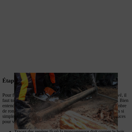
Étape 1 : fendre le bois dans la longueur
Pour former les parois latérales de votre potager en bois surélevé, il
faut tout d’abord fendre les troncs à l’aide d’une tronçonneuse. Bien
entendu, plus votre carré potager sur pied sera haut, plus le nombre
de rondins à fendre sera élevé. Tronçonner les rondins n’est pas si
simple à réaliser, la précision est de rigueur. Voici quelques astuces
pour vous faciliter la tâche.
Tracez des repères là où la tronçonneuse doit couper le bois,