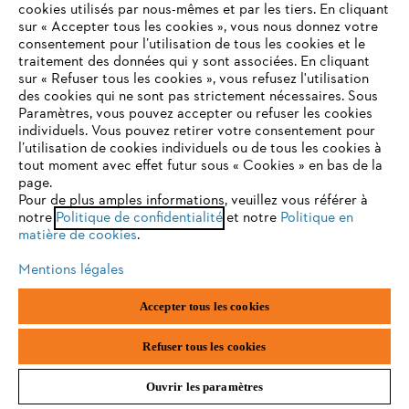
cookies utilisés par nous-mêmes et par les tiers. En cliquant
sur « Accepter tous les cookies », vous nous donnez votre
consentement pour l’utilisation de tous les cookies et le
VOTRE NAVIGATEUR INTERNET
traitement des données qui y sont associées. En cliquant
N'EST PLUS PRIS EN CHARGE
sur « Refuser tous les cookies », vous refusez l'utilisation
des cookies qui ne sont pas strictement nécessaires. Sous
Paramètres, vous pouvez accepter ou refuser les cookies
individuels. Vous pouvez retirer votre consentement pour
Vous utilisez un navigateur Internet que nous ne prenons plus
l’utilisation de cookies individuels ou de tous les cookies à
en charge, et certaines fonctionnalités de notre site ne
tout moment avec effet futur sous « Cookies » en bas de la
Comment fabriquer une lampe en bois
peuvent fonctionner correctement. Pour une utilisation
page.
optimale de notre site, nous vous recommandons de passer à
Pour de plus amples informations, veuillez vous référer à
notre
l'un des navigateurs suivants :
Politique de confidentialité
et notre
Politique en
matière de cookies
.
Mentions légales
firefox
chrome
Accepter tous les cookies
safari
edge
Refuser tous les cookies
Ouvrir les paramètres