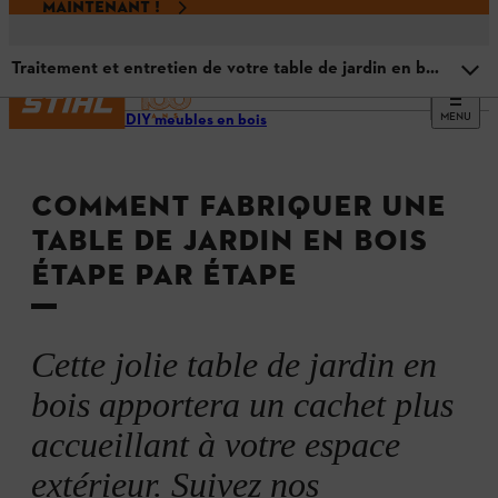
MAINTENANT !
Traitement et entretien de votre table de jardin en bois
MENU
Projets DIY meubles en bois
Choisir le bon bois
COMMENT FABRIQUER UNE
DIY table de jardin en bois : matériaux nécessaires
TABLE DE JARDIN EN BOIS
ÉTAPE PAR ÉTAPE
DIY table de jardin en bois : instructions
Traitement et entretien de votre table de jardin en bois
Cette jolie table de jardin en
bois apportera un cachet plus
accueillant à votre espace
extérieur. Suivez nos