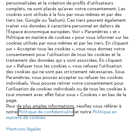
personnalisées et la création de profils d'utilisateurs
complets, ne sont placés qu'avec votre consentement. Les
STIHL FAQ
cookies sont utilisés à la fois par nous-mêmes et par des
tiers (ex. Google ou Tealium). Ces tiers peuvent également
traiter vos données à caractère personnel en dehors de
l’Espace économique européen. Voir « Paramètres » et «
Politique en matière de cookies » pour vous informer sur les
Contact
cookies utilisés par nous-mêmes et par les tiers. En cliquant
sur « Accepter tous les cookies », vous nous donnez votre
consentement pour l’utilisation de tous les cookies et le
VOTRE NAVIGATEUR INTERNET
traitement des données qui y sont associées. En cliquant
N'EST PLUS PRIS EN CHARGE
sur « Refuser tous les cookies », vous refusez l'utilisation
des cookies qui ne sont pas strictement nécessaires. Sous
Politique de protection des données
Paramètres, vous pouvez accepter ou refuser les cookies
individuels. Vous pouvez retirer votre consentement pour
Vous utilisez un navigateur Internet que nous ne prenons plus
Mentions légales
Utilisation des cookies
l’utilisation de cookies individuels ou de tous les cookies à
en charge, et certaines fonctionnalités de notre site ne
tout moment avec effet futur sous « Cookies » en bas de la
peuvent fonctionner correctement. Pour une utilisation
page.
Informations juridiques
optimale de notre site, nous vous recommandons de passer à
Pour de plus amples informations, veuillez vous référer à
notre
l'un des navigateurs suivants :
Politique de confidentialité
et notre
Politique en
matière de cookies
.
ANDREAS STIHL NV, Veurtstraat 117, 2870 Puurs-Sint-Amands,
België/Belgique
Mentions légales
VAT Number: BE 0427.714.768