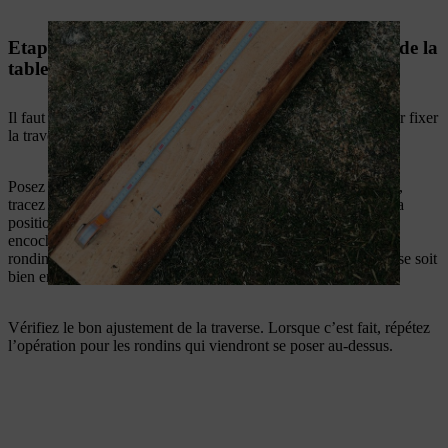
Etape 4 : réalisation des entailles sur la traverse de la
table
Il faut adapter les rondins les plus bas qui servent de pieds pour fixer
la traverse.
Posez les deux rondins inférieurs par terre et la traverse dessus,
tracez des marques sur les rondins pour indiquer la largeur et la
position de la traverse. Mettez la traverse de côté et taillez une
encoche avec la tronçonneuse entre les marques sur les deux
rondins. Taillez l’encoche le mieux possible pour que la traverse soit
bien encastrée.
Vérifiez le bon ajustement de la traverse. Lorsque c’est fait, répétez
l’opération pour les rondins qui viendront se poser au-dessus.