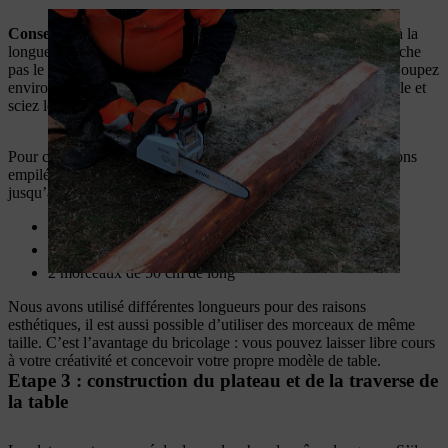
Conseil professionnel STIHL :
Quand vous coupez du bois à la
longueur souhaitée, veillez à ce que votre tronçonneuse ne touche
pas le sol, cela provoquerait une usure prématurée de l’outil. Coupez
environ les trois-quarts de la largeur du rondin, puis retournez-le et
sciez le reste de l’autre côté.
Pour construire les pieds de la table de jardin en bois, nous avons
empilé trois rondins de bois, en commençant par le plus long
jusqu’au plus court.
2 morceaux de 60 cm de long
2 morceaux de 55 cm de long
2 morceaux de 50 cm de long
Nous avons utilisé différentes longueurs pour des raisons
esthétiques, il est aussi possible d’utiliser des morceaux de même
taille. C’est l’avantage du bricolage : vous pouvez laisser libre cours
à votre créativité et concevoir votre propre modèle de table.
Etape 3 : construction du plateau et de la traverse de
la table