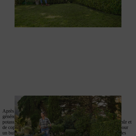
Les déchets de taille sont emportés dans une brouette
Après la taille, il est particulièrement important de fertiliser
généreusement le buis. Utilisez de préférence de l’azote et du
potassium pour fertiliser votre buis. Une portion de
compost
mûr et
de copeaux de corne au printemps est généralement suffisant pour
un buis à feuillage persistant. Vous pouvez également utiliser des