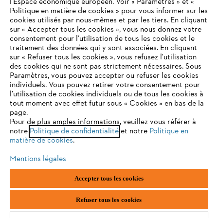
l’Espace économique européen. Voir « Paramètres » et «
Politique en matière de cookies » pour vous informer sur les
Contact
cookies utilisés par nous-mêmes et par les tiers. En cliquant
sur « Accepter tous les cookies », vous nous donnez votre
consentement pour l’utilisation de tous les cookies et le
VOTRE NAVIGATEUR INTERNET
traitement des données qui y sont associées. En cliquant
N'EST PLUS PRIS EN CHARGE
sur « Refuser tous les cookies », vous refusez l'utilisation
des cookies qui ne sont pas strictement nécessaires. Sous
Politique de protection des données
Paramètres, vous pouvez accepter ou refuser les cookies
individuels. Vous pouvez retirer votre consentement pour
Vous utilisez un navigateur Internet que nous ne prenons plus
Mentions légales
Utilisation des cookies
l’utilisation de cookies individuels ou de tous les cookies à
en charge, et certaines fonctionnalités de notre site ne
tout moment avec effet futur sous « Cookies » en bas de la
peuvent fonctionner correctement. Pour une utilisation
page.
Informations juridiques
optimale de notre site, nous vous recommandons de passer à
Pour de plus amples informations, veuillez vous référer à
notre
l'un des navigateurs suivants :
Politique de confidentialité
et notre
Politique en
matière de cookies
.
ANDREAS STIHL NV, Veurtstraat 117, 2870 Puurs-Sint-Amands,
België/Belgique
Mentions légales
VAT Number: BE 0427.714.768
firefox
chrome
Accepter tous les cookies
safari
edge
Refuser tous les cookies