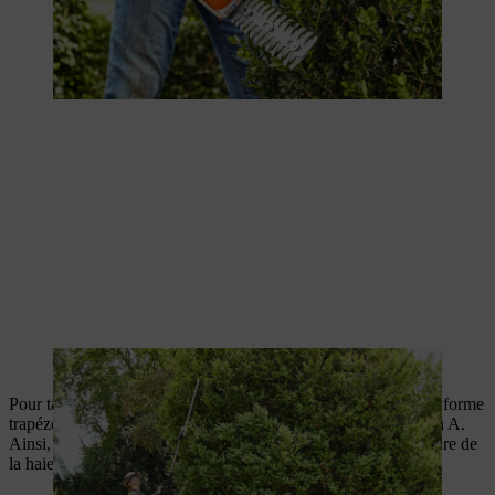
Un buis en pleine croissance est taillé radicalement.
Pour tailler une haie de buis en topiaire, essayez d’obtenir une forme
trapézoïdale de sorte que la section transversale ressemble à un A.
Ainsi, la lumière du soleil atteindra également la partie inférieure de
la haie et vous éviterez les zones brunes.