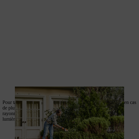
Une taille régulière donne un aspect soigné au buis.
Pour tailler un buis, une journée nuageuse est idéale. En effet, en cas
de pluie, les zones de coupe peuvent pourrir, et en cas de
rayonnement solaire, les feuilles qui ne sont pas habituées à la
lumière peuvent brûler et brunir.