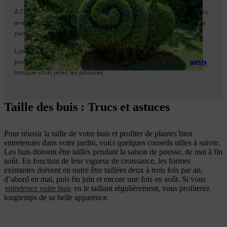
À l’instar d’autres buissons et haies, le buis est toxique. Les foyers
avec des enfants et des animaux domestiques doivent donc être
particulièrement prudents.
Lors de la conception et de l’entretien de votre buis, veillez à
porter des vêtements de protection adaptés et portez des
gants
lorsque vous jetez les pousses.
Taille des buis : Trucs et astuces
Pour réussir la taille de votre buis et profiter de plantes bien
entretenues dans votre jardin, voici quelques conseils utiles à suivre.
Les buis doivent être taillés pendant la saison de pousse, de mai à fin
août. En fonction de leur vigueur de croissance, les formes
existantes doivent en outre être taillées deux à trois fois par an,
d’abord en mai, puis fin juin et encore une fois en août. Si vous
entretenez votre buis
en le taillant régulièrement, vous profiterez
longtemps de sa belle apparence.