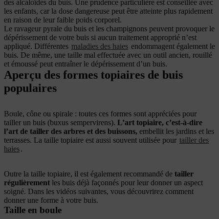
des alcaloïdes du buis. Une prudence particulière est conseillée avec
les enfants, car la dose dangereuse peut être atteinte plus rapidement
en raison de leur faible poids corporel.
Le ravageur pyrale du buis et les champignons peuvent provoquer le
dépérissement de votre buis si aucun traitement approprié n’est
appliqué. Différentes
maladies des haies
endommagent également le
buis. De même, une taille mal effectuée avec un outil ancien, rouillé
et émoussé peut entraîner le dépérissement d’un buis.
Aperçu des formes topiaires de buis
populaires
Boule, cône ou spirale : toutes ces formes sont appréciées pour
tailler un buis (buxus sempervirens).
L’art topiaire, c’est-à-dire
l’art de tailler des arbres et des buissons,
embellit les jardins et les
terrasses. La taille topiaire est aussi souvent utilisée pour
tailler des
haies
.
Outre la taille topiaire, il est également recommandé de
tailler
régulièrement
les buis déjà façonnés pour leur donner un aspect
soigné. Dans les vidéos suivantes, vous découvrirez comment
donner une forme à votre buis.
Taille en boule