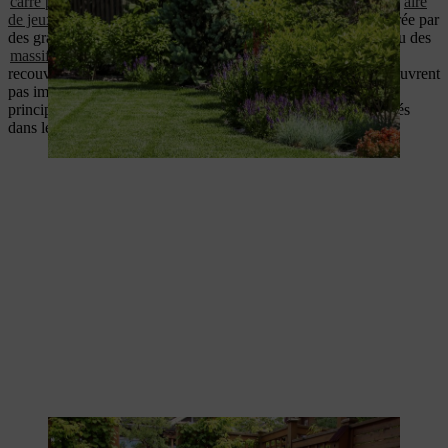
carré potager
, d’un petit jardin d'herbes aromatiques ou d’une
aire
de jeux pour les enfants
. Chacune de ces zones peut être séparée par
des graminées hautes, une petite haie, un muret,
un
treillage
ou des
massifs de vivaces
. Des murs de séparation et des barrières
recouvertes de plantes créent un sentiment d’espace et ne découvrent
pas immédiatement aux regards ce qui est derrière. Le même
principe s'applique aux massifs de vivaces demi-hautes disposés
dans le jardin comme un îlot.