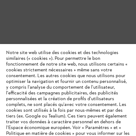
Notre site web utilise des cookies et des technologies
similaires (« cookies »). Pour permettre le bon
fonctionnement de notre site web, nous utilisons certains «
cookies strictement nécessaires » même sans votre
Taille-haies et scies de jardin STIHL
consentement. Les autres cookies que nous utilisons pour
optimiser la navigation et fournir un contenu personnalisé,
y compris l'analyse du comportement de l'utilisateur,
Avec
ces taille-haies
, cisailles et
scies de jardin de STIHL,
vous
l'efficacité des campagnes publicitaires, des publicités
entretiendrez facilement votre petit jardin.
personnalisées et la création de profils d'utilisateurs
complets, ne sont placés qu'avec votre consentement. Les
cookies sont utilisés à la fois par nous-mêmes et par des
Ces outils sont le choix idéal pour tailler les haies, buissons topiaires
et plantes basses, depuis le sol jusqu'à hauteur de poitrine.
tiers (ex. Google ou Tealium). Ces tiers peuvent également
traiter vos données à caractère personnel en dehors de
l’Espace économique européen. Voir « Paramètres » et «
Politique en matière de cookies » pour vous informer sur les