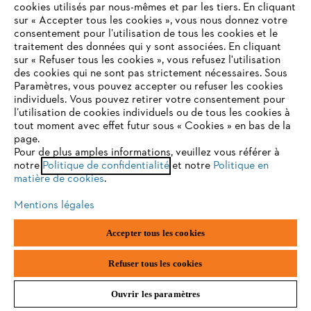
Une sélection :
HS 45
,
HSA 26
,
GTA 26
,
HSA 45
,
HLA 56
cookies utilisés par nous-mêmes et par les tiers. En cliquant
Plus de taille-haies
sur « Accepter tous les cookies », vous nous donnez votre
consentement pour l’utilisation de tous les cookies et le
VOTRE NAVIGATEUR INTERNET
traitement des données qui y sont associées. En cliquant
N'EST PLUS PRIS EN CHARGE
sur « Refuser tous les cookies », vous refusez l'utilisation
des cookies qui ne sont pas strictement nécessaires. Sous
Paramètres, vous pouvez accepter ou refuser les cookies
individuels. Vous pouvez retirer votre consentement pour
Vous utilisez un navigateur Internet que nous ne prenons plus
l’utilisation de cookies individuels ou de tous les cookies à
en charge, et certaines fonctionnalités de notre site ne
tout moment avec effet futur sous « Cookies » en bas de la
peuvent fonctionner correctement. Pour une utilisation
page.
optimale de notre site, nous vous recommandons de passer à
Pour de plus amples informations, veuillez vous référer à
notre
l'un des navigateurs suivants :
Politique de confidentialité
et notre
Politique en
matière de cookies
.
Mentions légales
firefox
chrome
Souffleurs de feuilles sur batterie STIHL
Accepter tous les cookies
safari
edge
Refuser tous les cookies
Souffleurs de feuilles
pratiques pour les petits jardins, les jardins en
façade et les cours intérieures ainsi que pour le nettoyage rapide et
efficace des petites zones à l’extérieur de la maison.
Grâce à sa
Ouvrir les paramètres
poignée confortable et sa commande bimanuelle verrouillable, ce