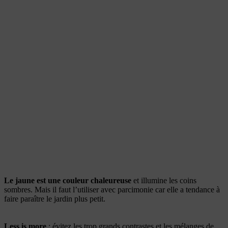
Le jaune est une couleur chaleureuse
et illumine les coins
sombres. Mais il faut l’utiliser avec parcimonie car elle a tendance à
faire paraître le jardin plus petit.
Less is more
: évitez les trop grands contrastes et les mélanges de