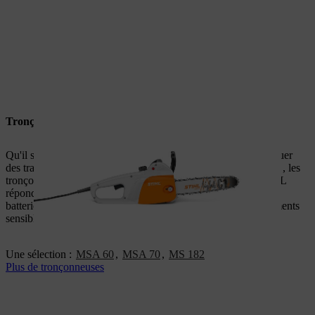
Tronçonneuses STIHL pour petits jardins
Qu'il s'agisse
de l’entretien paysager d’un petit jardin, d’effectuer
des travaux manuels simples ou de
sci
er du bois de chauffage
, les
tronçonneuses sur batterie, électriques ou thermiques de STIHL
répondent à vos besoins à chaque fois. Nos tronçonneuses sur
batterie légères sont particulièrement adaptées aux environnements
sensibles au bruit.
Une sélection :
MSA 60
,
MSA 70
,
MS 182
Plus de tronçonneuses