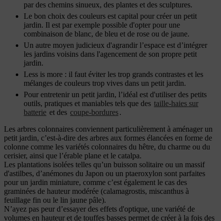
par des chemins sinueux, des plantes et des sculptures.
Le bon choix des couleurs est capital pour créer un petit
jardin. Il est par exemple possible d'opter pour une
combinaison de blanc, de bleu et de rose ou de jaune.
Un autre moyen judicieux d'agrandir l’espace est d’intégrer
les jardins voisins dans l'agencement de son propre petit
jardin.
Less is more : il faut éviter les trop grands contrastes et les
mélanges de couleurs trop vives dans un petit jardin.
Pour entretenir un petit jardin, l’idéal est d'utiliser des petits
outils, pratiques et maniables tels que des
taille-haies sur
batterie
et des
coupe-bordures
.
Les arbres colonnaires conviennent particulièrement à aménager un
petit jardin, c’est-à-dire des arbres aux formes élancées en forme de
colonne comme les variétés colonnaires du hêtre, du charme ou du
cerisier, ainsi que l’érable plane et le catalpa.
Les plantations isolées telles qu’un buisson solitaire ou un massif
d'astilbes, d’anémones du Japon ou un ptaeroxylon sont parfaites
pour un jardin miniature, comme c’est également le cas des
graminées de hauteur modérée (calamagrostis, miscanthus à
feuillage fin ou le lin jaune pâle).
N’ayez pas peur d’essayer des effets d'optique, une variété de
volumes en hauteur et de touffes basses permet de créer à la fois des