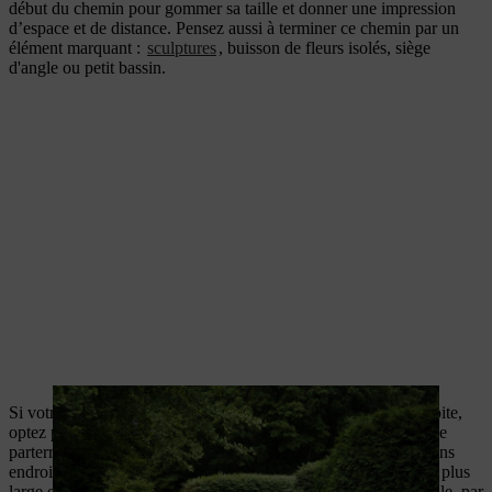
début du chemin pour gommer sa taille et donner une impression
d’espace et de distance. Pensez aussi à terminer ce chemin par un
élément marquant :
sculptures
, buisson de fleurs isolés, siège
d'angle ou petit bassin.
Si votre jardin est long et étroit, évitez les chemins en ligne droite,
optez pour une allée sinueuse. Le chemin peut sinuer le long de
parterres de vivaces ou vous pouvez le border de haies à certains
endroits pour rompre la monotonie du tracé. Si votre jardin est plus
large et moins profond, privilégiez une perspective longitudinale, par