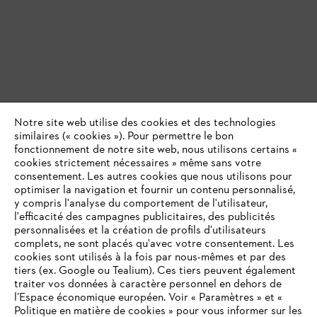
Notre site web utilise des cookies et des technologies
similaires (« cookies »). Pour permettre le bon
fonctionnement de notre site web, nous utilisons certains «
cookies strictement nécessaires » même sans votre
Résumé : comment fabriquer un abri
consentement. Les autres cookies que nous utilisons pour
pour bois de chauffage
optimiser la navigation et fournir un contenu personnalisé,
y compris l'analyse du comportement de l'utilisateur,
l'efficacité des campagnes publicitaires, des publicités
Bien qu’un permis de construire ne soit généralement pas
personnalisées et la création de profils d'utilisateurs
exigé pour un range-bûche de jardin, vérifiez les
complets, ne sont placés qu'avec votre consentement. Les
réglementations applicables avant de commencer à construire
cookies sont utilisés à la fois par nous-mêmes et par des
votre abri pour bois.
tiers (ex. Google ou Tealium). Ces tiers peuvent également
Choisissez un emplacement approprié. Un emplacement
traiter vos données à caractère personnel en dehors de
exposé au sud profitera efficacement de la chaleur du soleil.
l’Espace économique européen. Voir « Paramètres » et «
Politique en matière de cookies » pour vous informer sur les
Si vous souhaitez adosser votre range-bûche contre un mur,