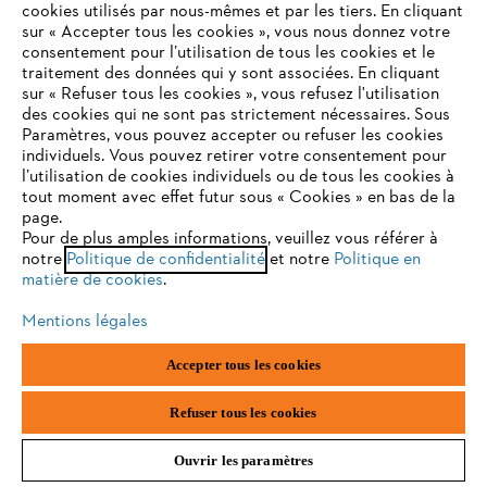
laissez un espace d’environ 10 cm entre le mur et le range-
cookies utilisés par nous-mêmes et par les tiers. En cliquant
bûche extérieur et veillez à ce que le toit s’incline vers l’avant.
sur « Accepter tous les cookies », vous nous donnez votre
consentement pour l’utilisation de tous les cookies et le
Le côté ouvert de l'abri à bois doit idéalement être orienté sud-
VOTRE NAVIGATEUR INTERNET
traitement des données qui y sont associées. En cliquant
est pour mieux protéger votre bois de chauffage des
N'EST PLUS PRIS EN CHARGE
sur « Refuser tous les cookies », vous refusez l'utilisation
intempéries.
des cookies qui ne sont pas strictement nécessaires. Sous
Pendant vos travaux de construction, portez toujours un
Paramètres, vous pouvez accepter ou refuser les cookies
équipement de protection individuelle
conformément au
mode
individuels. Vous pouvez retirer votre consentement pour
d’emploi
de votre outil électrique.
Vous utilisez un navigateur Internet que nous ne prenons plus
l’utilisation de cookies individuels ou de tous les cookies à
Commencez par réunir tous les matériaux et outils nécessaires
en charge, et certaines fonctionnalités de notre site ne
tout moment avec effet futur sous « Cookies » en bas de la
et suivez les instructions de notre guide.
peuvent fonctionner correctement. Pour une utilisation
page.
Les bûches devront être suffisamment sèches pour les utiliser
optimale de notre site, nous vous recommandons de passer à
Pour de plus amples informations, veuillez vous référer à
comme bois de chauffage.
notre
l'un des navigateurs suivants :
Politique de confidentialité
et notre
Politique en
Le bois de chauffage fraîchement récolté doit être stocké
matière de cookies
.
pendant environ deux ans avant de pouvoir être brûlé.
Pour garantir une circulation de l’air adéquate, empilez vos
Mentions légales
bûches sans les serrer. Vous pouvez placer quelques bûches
firefox
chrome
fendues sur l’avant de votre abri pour bois de chauffage pour
Accepter tous les cookies
éviter que le bois ne glisse.
safari
edge
Refuser tous les cookies
Plus de meubles en bois à faire soi-même
Ouvrir les paramètres