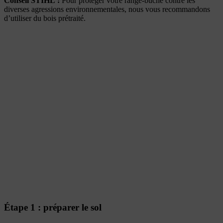
Conseil STIHL
:
Pour protéger votre range-bûche contre les
diverses agressions environnementales, nous vous recommandons
d’utiliser du bois prétraité.
Étape 1 : préparer le sol