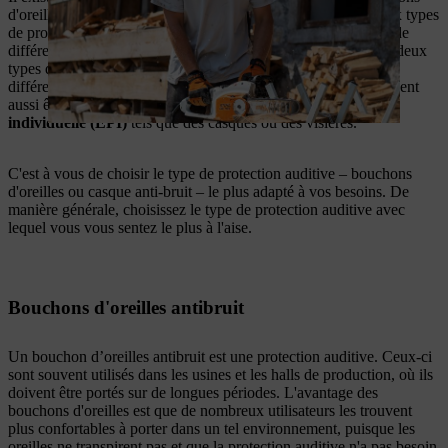
d'oreilles antibruit et les casques antibruit. Important : les deux types
de protection offrent une protection identique, car il n'y a pas de
différence fondamentale en matière de protection sonore. Les deux
types de protection auditive sont désormais disponibles dans
différents modèles adaptés aux différentes utilisations. Ils peuvent
aussi être combinés à d'autres
équipements de protection
individuelle (EPI)
tels que des casques ou des visières.
C'est à vous de choisir le type de protection auditive – bouchons
d'oreilles ou casque anti-bruit – le plus adapté à vos besoins. De
manière générale, choisissez le type de protection auditive avec
lequel vous vous sentez le plus à l'aise.
Bouchons d'oreilles antibruit
Un bouchon d’oreilles antibruit est une protection auditive. Ceux-ci
sont souvent utilisés dans les usines et les halls de production, où ils
doivent être portés sur de longues périodes. L'avantage des
bouchons d'oreilles est que de nombreux utilisateurs les trouvent
plus confortables à porter dans un tel environnement, puisque les
oreilles ne transpirent pas et que la protection auditive n'a pas besoin