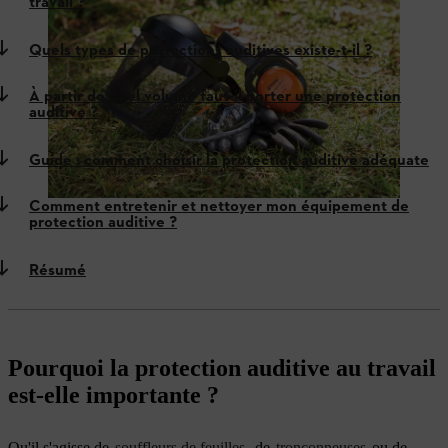
travail ?
Quels types de protections auditives existe-t-il ?
À partir de quel volume faut-il porter une protection
auditive ?
Guide : comment choisir la protection auditive adéquate
Comment entretenir et nettoyer mon équipement de
protection auditive ?
Résumé
Pourquoi la protection auditive au travail
est-elle importante ?
Qu'il s'agisse de
souffleurs de feuilles
, de
tronçonneuses
ou de