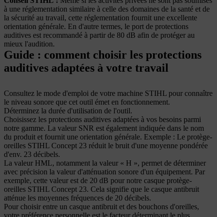
Conseil STIHL
:
Même si les activités privées ne sont pas soumises
à une réglementation similaire à celle des domaines de la santé et de
la sécurité au travail, cette réglementation fournit une excellente
orientation générale. En d'autre termes, le port de protections
auditives est recommandé à partir de 80 dB afin de protéger au
mieux l'audition.
Guide : comment choisir les protections
auditives adaptées à votre travail
Consultez le mode d'emploi de votre machine STIHL pour connaître
le niveau sonore que cet outil émet en fonctionnement.
Déterminez la durée d'utilisation de l'outil.
Choisissez les protections auditives adaptées à vos besoins parmi
notre gamme. La valeur SNR est également indiquée dans le nom
du produit et fournit une orientation générale. Exemple : Le protège-
oreilles STIHL Concept 23 réduit le bruit d'une moyenne pondérée
d'env. 23 décibels.
La valeur HML, notamment la valeur « H », permet de déterminer
avec précision la valeur d'atténuation sonore d'un équipement. Par
exemple, cette valeur est de 20 dB pour notre casque protège-
oreilles STIHL Concept 23. Cela signifie que le casque antibruit
atténue les moyennes fréquences de 20 décibels.
Pour choisir entre un casque antibruit et des bouchons d'oreilles,
votre préférence personnelle est le facteur déterminant le plus