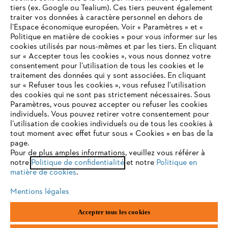
tiers (ex. Google ou Tealium). Ces tiers peuvent également
traiter vos données à caractère personnel en dehors de
l’Espace économique européen. Voir « Paramètres » et «
Politique en matière de cookies » pour vous informer sur les
Contact
cookies utilisés par nous-mêmes et par les tiers. En cliquant
sur « Accepter tous les cookies », vous nous donnez votre
consentement pour l’utilisation de tous les cookies et le
VOTRE NAVIGATEUR INTERNET
traitement des données qui y sont associées. En cliquant
N'EST PLUS PRIS EN CHARGE
sur « Refuser tous les cookies », vous refusez l'utilisation
des cookies qui ne sont pas strictement nécessaires. Sous
Politique de protection des données
Paramètres, vous pouvez accepter ou refuser les cookies
individuels. Vous pouvez retirer votre consentement pour
Vous utilisez un navigateur Internet que nous ne prenons plus
Mentions légales
Utilisation des cookies
l’utilisation de cookies individuels ou de tous les cookies à
en charge, et certaines fonctionnalités de notre site ne
tout moment avec effet futur sous « Cookies » en bas de la
peuvent fonctionner correctement. Pour une utilisation
page.
Informations juridiques
optimale de notre site, nous vous recommandons de passer à
Pour de plus amples informations, veuillez vous référer à
notre
l'un des navigateurs suivants :
Politique de confidentialité
et notre
Politique en
matière de cookies
.
ANDREAS STIHL NV, Veurtstraat 117, 2870 Puurs-Sint-Amands,
België/Belgique
Mentions légales
VAT Number: BE 0427.714.768
firefox
chrome
Accepter tous les cookies