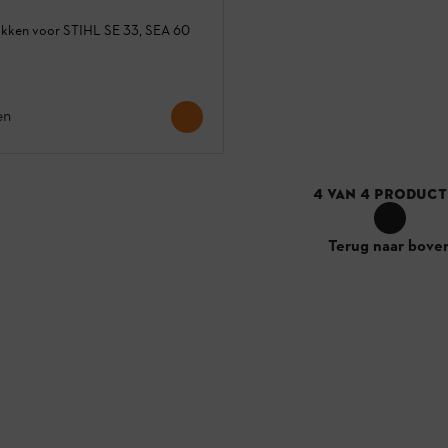
zakken voor STIHL SE 33, SEA 60
en
4
VAN
4
PRODUCT
Terug naar bove