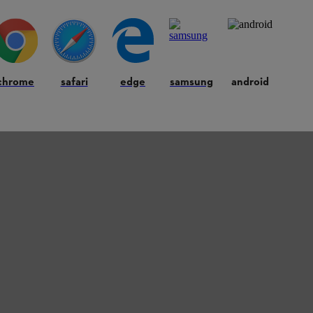
chrome
safari
edge
samsung
android