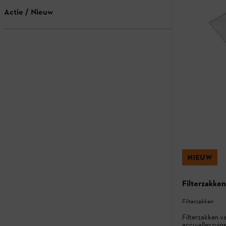
Actie / Nieuw
NIEUW
Filterzakke
Filterzakken
Filterzakken v
accu-alleszuig