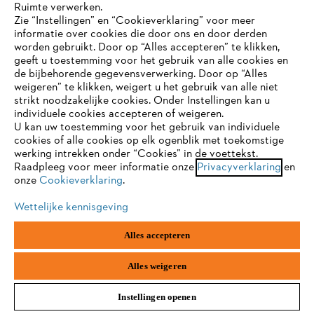
Ruimte verwerken.
Zie “Instellingen” en “Cookieverklaring” voor meer
informatie over cookies die door ons en door derden
JE BROWSER WORDT NIET
worden gebruikt. Door op “Alles accepteren” te klikken,
ONDERSTEUND
geeft u toestemming voor het gebruik van alle cookies en
de bijbehorende gegevensverwerking. Door op “Alles
weigeren” te klikken, weigert u het gebruik van alle niet
strikt noodzakelijke cookies. Onder Instellingen kan u
Je gebruikt een browser die we nog niet ondersteunen. Om
individuele cookies accepteren of weigeren.
onze website optimaal te kunnen gebruiken, raden we aan dat
Brandstoffen / oliën / smeermiddelen /
U kan uw toestemming voor het gebruik van individuele
reinigingsmiddelen
je overschakelt op één van de volgende browsers:
cookies of alle cookies op elk ogenblik met toekomstige
werking intrekken onder “Cookies” in de voettekst.
Raadpleeg voor meer informatie onze
Privacyverklaring
en
onze
Cookieverklaring
.
firefox
chrome
Wettelijke kennisgeving
safari
edge
Alles accepteren
samsung
android
Alles weigeren
Instellingen openen