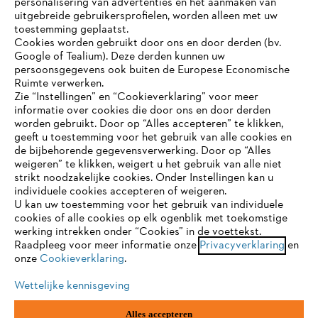
personalisering van advertenties en het aanmaken van
uitgebreide gebruikersprofielen, worden alleen met uw
toestemming geplaatst.
Cookies worden gebruikt door ons en door derden (bv.
STIHL FAQ
Google of Tealium). Deze derden kunnen uw
persoonsgegevens ook buiten de Europese Economische
Ruimte verwerken.
Zie “Instellingen” en “Cookieverklaring” voor meer
Contact
informatie over cookies die door ons en door derden
JE BROWSER WORDT NIET
worden gebruikt. Door op “Alles accepteren” te klikken,
ONDERSTEUND
geeft u toestemming voor het gebruik van alle cookies en
de bijbehorende gegevensverwerking. Door op “Alles
weigeren” te klikken, weigert u het gebruik van alle niet
strikt noodzakelijke cookies. Onder Instellingen kan u
Je gebruikt een browser die we nog niet ondersteunen. Om
Gegevensbescherming
Impressum
individuele cookies accepteren of weigeren.
onze website optimaal te kunnen gebruiken, raden we aan dat
U kan uw toestemming voor het gebruik van individuele
je overschakelt op één van de volgende browsers:
cookies of alle cookies op elk ogenblik met toekomstige
Cookie-informatie
Juridische informatie
werking intrekken onder “Cookies” in de voettekst.
Raadpleeg voor meer informatie onze
Privacyverklaring
en
onze
Cookieverklaring
.
firefox
chrome
ANDREAS STIHL NV, Veurtstraat 117, 2870
Puurs-Sint-Amands,
België/Belgique
Wettelijke kennisgeving
VAT Number: BE 0427.714.768
safari
edge
Alles accepteren