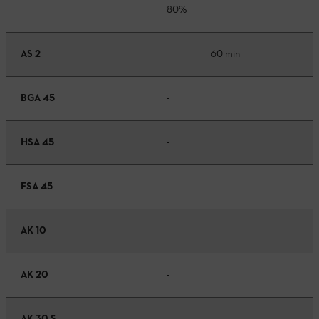
80%
1
AS 2
60 min
BGA 45
-
-
HSA 45
-
-
FSA 45
-
-
AK 10
-
-
AK 20
-
-