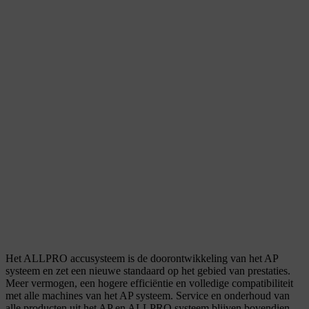
Het ALLPRO accusysteem is de doorontwikkeling van het AP
systeem en zet een nieuwe standaard op het gebied van prestaties.
Meer vermogen, een hogere efficiëntie en volledige compatibiliteit
met alle machines van het AP systeem. Service en onderhoud van
alle producten uit het AP en ALLPRO systeem blijven bovendien