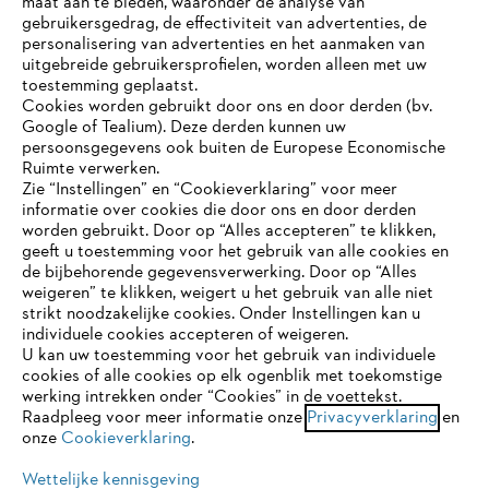
maat aan te bieden, waaronder de analyse van
Bedrijf
gebruikersgedrag, de effectiviteit van advertenties, de
personalisering van advertenties en het aanmaken van
uitgebreide gebruikersprofielen, worden alleen met uw
toestemming geplaatst.
Cookies worden gebruikt door ons en door derden (bv.
STIHL FAQ
Google of Tealium). Deze derden kunnen uw
persoonsgegevens ook buiten de Europese Economische
Ruimte verwerken.
Zie “Instellingen” en “Cookieverklaring” voor meer
Contact
informatie over cookies die door ons en door derden
JE BROWSER WORDT NIET
worden gebruikt. Door op “Alles accepteren” te klikken,
ONDERSTEUND
geeft u toestemming voor het gebruik van alle cookies en
de bijbehorende gegevensverwerking. Door op “Alles
weigeren” te klikken, weigert u het gebruik van alle niet
strikt noodzakelijke cookies. Onder Instellingen kan u
Je gebruikt een browser die we nog niet ondersteunen. Om
Gegevensbescherming
Impressum
individuele cookies accepteren of weigeren.
onze website optimaal te kunnen gebruiken, raden we aan dat
U kan uw toestemming voor het gebruik van individuele
je overschakelt op één van de volgende browsers:
cookies of alle cookies op elk ogenblik met toekomstige
Cookie-informatie
Juridische informatie
werking intrekken onder “Cookies” in de voettekst.
Raadpleeg voor meer informatie onze
Privacyverklaring
en
onze
Cookieverklaring
.
firefox
chrome
ANDREAS STIHL NV, Veurtstraat 117, 2870
Puurs-Sint-Amands,
België/Belgique
Wettelijke kennisgeving
VAT Number: BE 0427.714.768