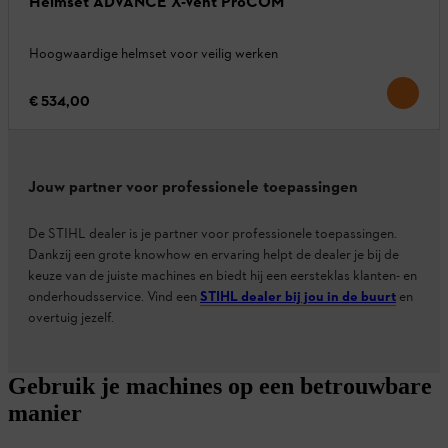
Helmset ADVANCE X-Vent ProCOM
Hoogwaardige helmset voor veilig werken
€ 534,00
Jouw partner voor professionele toepassingen
De STIHL dealer is je partner voor professionele toepassingen.
Dankzij een grote knowhow en ervaring helpt de dealer je bij de
keuze van de juiste machines en biedt hij een eersteklas klanten- en
onderhoudsservice. Vind een
STIHL dealer bij jou in de buurt
en
overtuig jezelf.
Gebruik je machines op een betrouwbare
manier