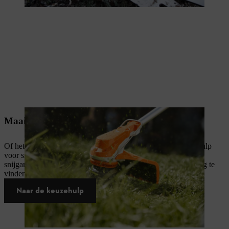
Maaigereedschap
Of het nu voor gazons, weilanden of struiken is, onze keuzehulp
voor snijgarnituren voor bosmaaiers helpt je om het juiste
snijgarnituur voor jouw machine en jouw specifieke toepassing te
vinden.
Naar de keuzehulp