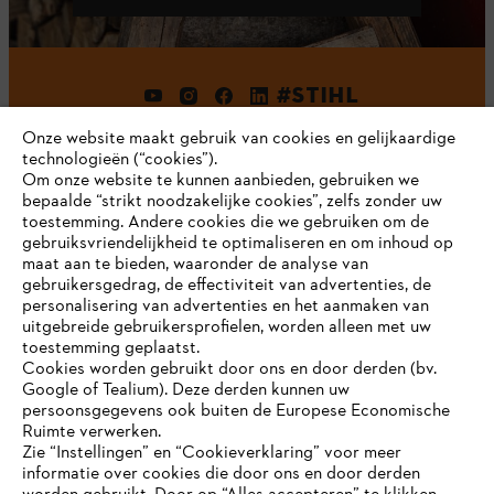
#STIHL
Onze website maakt gebruik van cookies en gelijkaardige
technologieën (“cookies”).
Om onze website te kunnen aanbieden, gebruiken we
bepaalde “strikt noodzakelijke cookies”, zelfs zonder uw
toestemming. Andere cookies die we gebruiken om de
gebruiksvriendelijkheid te optimaliseren en om inhoud op
maat aan te bieden, waaronder de analyse van
Bedrijf
gebruikersgedrag, de effectiviteit van advertenties, de
personalisering van advertenties en het aanmaken van
uitgebreide gebruikersprofielen, worden alleen met uw
toestemming geplaatst.
Cookies worden gebruikt door ons en door derden (bv.
STIHL FAQ
Google of Tealium). Deze derden kunnen uw
persoonsgegevens ook buiten de Europese Economische
Ruimte verwerken.
Zie “Instellingen” en “Cookieverklaring” voor meer
Contact
informatie over cookies die door ons en door derden
JE BROWSER WORDT NIET