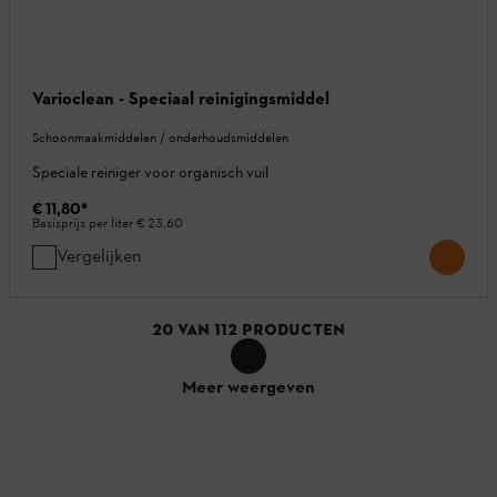
Varioclean - Speciaal reinigingsmiddel
Schoonmaakmiddelen / onderhoudsmiddelen
Speciale reiniger voor organisch vuil
€ 11,80
*
Basisprijs per liter
€ 23,60
Vergelijken
20
VAN
112
PRODUCTEN
Meer weergeven