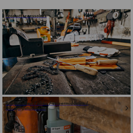
Productaccessoires
Brandstoffen / oliën / smeermiddelen /
reinigingsmiddelen