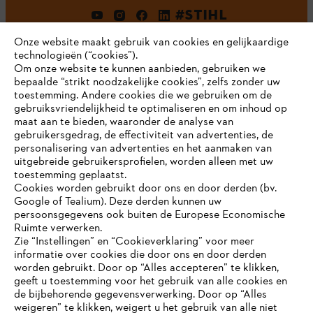
#STIHL
Onze website maakt gebruik van cookies en gelijkaardige
technologieën (“cookies”).
Om onze website te kunnen aanbieden, gebruiken we
bepaalde “strikt noodzakelijke cookies”, zelfs zonder uw
toestemming. Andere cookies die we gebruiken om de
gebruiksvriendelijkheid te optimaliseren en om inhoud op
maat aan te bieden, waaronder de analyse van
Bedrijf
gebruikersgedrag, de effectiviteit van advertenties, de
personalisering van advertenties en het aanmaken van
uitgebreide gebruikersprofielen, worden alleen met uw
toestemming geplaatst.
Cookies worden gebruikt door ons en door derden (bv.
STIHL FAQ
Google of Tealium). Deze derden kunnen uw
persoonsgegevens ook buiten de Europese Economische
Ruimte verwerken.
Zie “Instellingen” en “Cookieverklaring” voor meer
Contact
informatie over cookies die door ons en door derden
JE BROWSER WORDT NIET
worden gebruikt. Door op “Alles accepteren” te klikken,
ONDERSTEUND
geeft u toestemming voor het gebruik van alle cookies en
de bijbehorende gegevensverwerking. Door op “Alles
weigeren” te klikken, weigert u het gebruik van alle niet