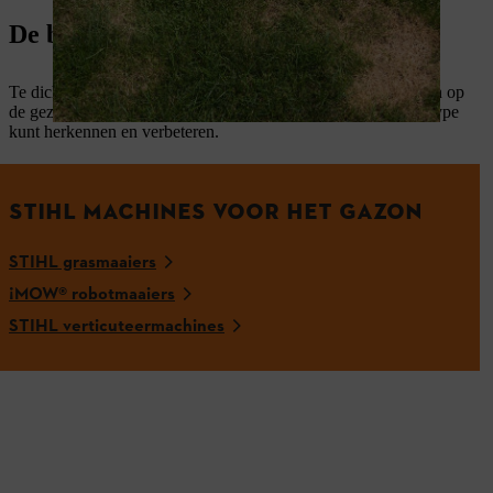
De bodemkwaliteit verbeteren
Te dichte, leemachtige of zure grond kan uitwerkingen hebben op
de gezondheid van je gazon. Wij laten zien hoe je het bodemtype
kunt herkennen en verbeteren.
STIHL MACHINES VOOR HET GAZON
STIHL grasmaaiers
¡MOW® robotmaaiers
STIHL verticuteermachines