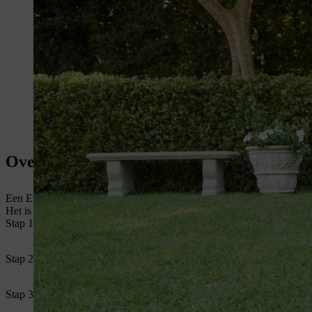
Overzicht: De Engelse gazonrand afsteken
Een Engelse gazonrand is een naadloze overgang tussen gazon en perk
Het is het beste om een Engelse gazonrand in het voorjaar af te steke
Stap 1: gazonrand markeren
Stap 2: De Engelse gazonrand afsteken
Stap 3: uitstekende delen van het gras verwijderen