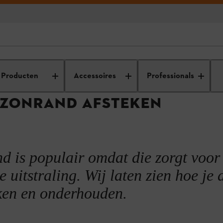
nderhoud
Gazononderhoud
Een Engelse gazonrand afsteken
Producten
Accessoires
Professionals
AZONRAND AFSTEKEN
 is populair omdat die zorgt voor
den en schoonmaken
e uitstraling. Wij laten zien hoe je 
ken en onderhouden.