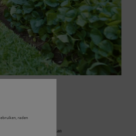
rest van je gazon.
scherp geaccentueerde breuk van
rdoor een duidelijk scheiding
ebruiken, raden
lijke grasrand die alle vormen kan