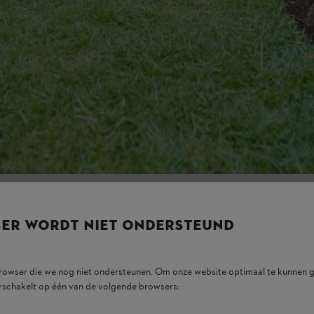
asrand af, bijvoorbeeld met een
STIHL HSA 26
, en maai je daarna de 
er
eken.
n met de bosmaaier of grastrimmer snijdt
edele vorm
 barrièrevrije overgang tussen perk en gazon – veroorzaakt door een 
scheiding.
k je de grasnerf duidelijk af. Zo ontstaat een grens naar het perk, waa
dan dat van het grasveld, zodat de randen extra worden benadrukt.
SER WORDT NIET ONDERSTEUND
browser die we nog niet ondersteunen. Om onze website optimaal te kunnen g
rschakelt op één van de volgende browsers:
 tegelijkertijd zeer fraai en natuurlijk uit. Het is bovendien een natuur