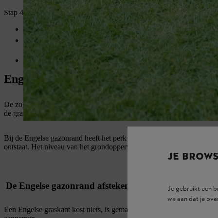
Stap 4: een perkrand schrapen of de grond losser maken
Om een Engelse gazonrand te onderhouden, maai je eerst de gr
De Engelse gazonrand meerdere keren per jaar met de
bosmaai
of een grasschaar nasnijden – indien nodig in het voorjaar nast
Let goed op de juiste
beschermende uitrusting
als je graskante
Engelse gazonrand: Naadloze overgang in 
De zogenaamde Engelse gazonrand vormt een natuurlijke, naadloze en
de grasnerf. Het is een
zuiver afgestoken grasrand
zonder specifieke 
Bij de Engelse gazonrand heeft het perk dus geen omranding, maar stee
ontstaat. Het niveau van het grondoppervlak in het perk is iets lager 
JE BROW
De Engelse gazonrand afsteken: voor- en nadelen
Je gebruikt een 
we aan dat je ove
Een Engelse graskant kost niets, is gemakkelijk aan te leggen en ziet er