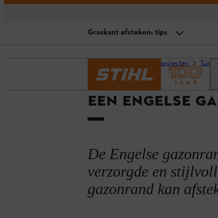
Graskant afsteken: tips
Overzicht
Homepage
Advies en projecten
Tuino
Voor- en nadelen
EEN ENGELSE G
Voorbereiding en gereedschap
Graskant afsteken: tips
Instructies met video
De Engelse gazonrand
De Engelse gazonrand onderhou
verzorgde en stijlvoll
gazonrand kan afste