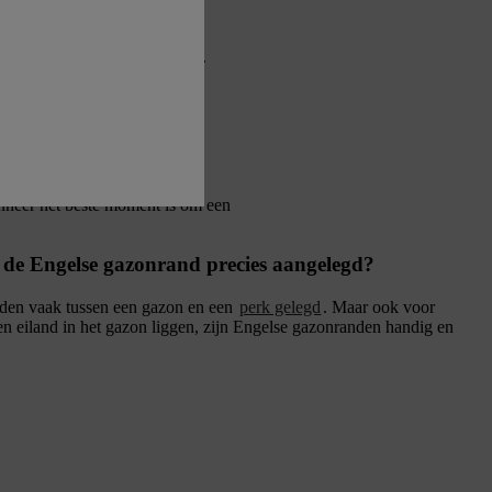
aar nagestoken moeten worden.
anneer het beste moment is om een
de Engelse gazonrand precies aangelegd?
den vaak tussen een gazon en een
perk gelegd
. Maar ook voor
een eiland in het gazon liggen, zijn Engelse gazonranden handig en