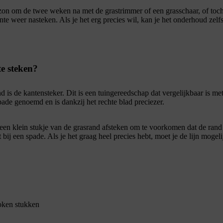
on om de twee weken na met de grastrimmer of een grasschaar, of toch 
ente weer nasteken. Als je het erg precies wil, kan je het onderhoud zel
e steken?
is de kantensteker. Dit is een tuingereedschap dat vergelijkbaar is me
de genoemd en is dankzij het rechte blad preciezer.
 een klein stukje van de grasrand afsteken om te voorkomen dat de ran
gt bij een spade. Als je het graag heel precies hebt, moet je de lijn moge
token stukken