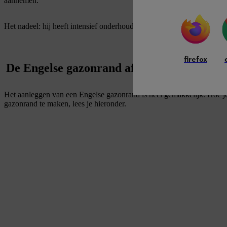
aannemen.
Het nadeel: hij heeft intensief onderhoud nodig, omdat alle randen 
firefox
De Engelse gazonrand afsteken: voorberei
Het aanleggen van een Engelse gazonrand is heel gemakkelijk. Hoe je
gazonrand te maken, lees je hieronder.