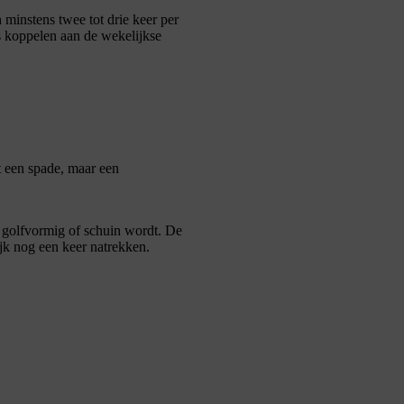
minstens twee tot drie keer per
fs koppelen aan de wekelijkse
t een spade, maar een
d golfvormig of schuin wordt. De
lijk nog een keer natrekken.