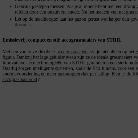
Gebruik geslepen messen. Als je al moeite hebt met een droog g
rafelen door een onzuivere snede. Na het maaien van nat gras
Let op de maaihoogte: laat het gazon gerust wat langer dan gewo
droog is.
Emissievrij, compact en stil: accugrasmaaiers van STIHL
Met een van onze flexibele
accugrasmaaiers
sla je niet alleen op het
figuur. Dankzij het lage geluidsniveau zijn ze de ideale grasmaaiers v
Innovatieve accutechnologieën van STIHL garanderen een sterk mot
Daarbij zorgen intelligente systemen, zoals de Eco-functie, voor een 
energievoorziening en meer gazonoppervlak per lading. Ken je
de R
accugrasmaaier al
?