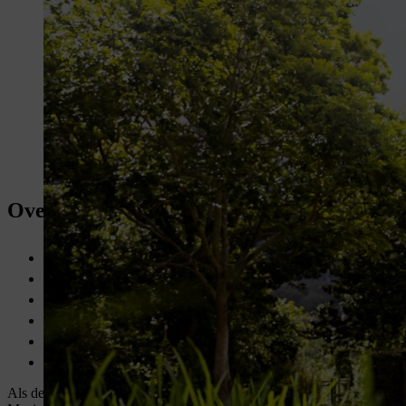
Overzicht: Correct grasmaaien
Optimale hoogte: 3 – 5 centimeter voor speelgras, 2 – 3 centim
Maai het gazon voor het bemesten; maai het twee weken na he
Gras maaien als het nat is, kan je beter vermijden.
Laat het snijmes minstens één keer per jaar door de
dealer
slijp
Eerst
graskanten trimmen,
daarna het oppervlak maaien
Oneffen oppervlakken dwars op de helling in gelijkmatige ban
Als de grondtemperatuur in het voorjaar ongeveer 10 graden Celsius b