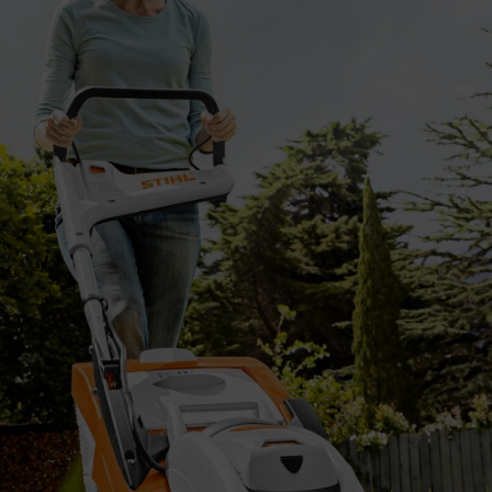
eter voor siergazons, 5 – 6 centimeter voor gazons in de schaduw
t
bemesten
pas weer opnieuw
en.
en maaien
ereikt, kan je je gazon regelmatig gaan maaien. In de regel kan je van