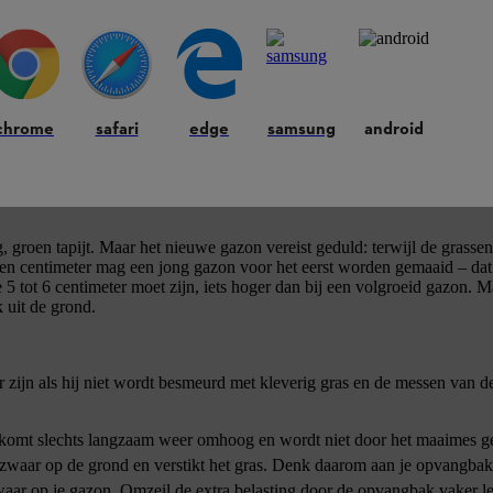
chrome
safari
edge
samsung
android
gels het hele jaar door 5 tot 6 centimeter hoog, zodat de grassen meer
oor dat het gazon genoeg water krijgt. Vaak concurreren direct omligg
ig, groen tapijt. Maar het nieuwe gazon vereist geduld: terwijl de grasse
tien centimeter mag een jong gazon voor het eerst worden gemaaid – dat 
5 tot 6 centimeter moet zijn, iets hoger dan bij een volgroeid gazon. M
 uit de grond.
r zijn als hij niet wordt besmeurd met kleverig gras en de messen van d
ras komt slechts langzaam weer omhoog en wordt niet door het maaimes g
t zwaar op de grond en verstikt het gras. Denk daarom aan je opvangbak
aar op je gazon. Omzeil de extra belasting door de opvangbak vaker l