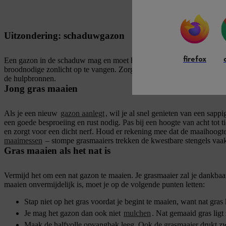
Uitzondering: schaduwgazon
firefox
Een gazon in de schaduw mag en moet hoger groeien. Houd de grassten
broodnodige zonlicht op te vangen. Zorg er ook bij het besproeien v
de hulpbronnen.
Jong gras maaien
Als je een nieuw
gazon aanlegt
, wil je al snel genieten van een sapp
een goede besproeiing en rust nodig. Pas bij een hoogte van acht tot 
en zorgt voor een dicht nerf. Houd er rekening mee dat de maaihoogte 
maaimessen
– stompe grasmaaiers trekken de kwestbare stengels vaak
Gras maaien als het nat is
Vermijd het om een nat gazon te maaien. Je grasmaaier zal je dankbaa
maaien onvermijdelijk is, moet je op de volgende punten letten:
Stap niet op het gras voordat je begint te maaien, want nat g
Je mag het gazon dan ook niet
mulchen
. Nat gemaaid gras lig
Maak de halfvolle opvangbak leeg. Ook de grasmaaier drukt zw