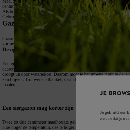
Maai om de vier tot zeven dagen, maar minstens één keer per week. V
centimeter per week groeit, moet je twee keer per week met de grasma
Als het mogelijk is, kan je een nat gazon beter niet maaien. Maar als 
Gebruik altijd een opvangbak, omdat de natte, zware
grasmulch
het g
Gazononderhoud met de grasmaaier
Grasmaaien is niet alleen een kwestie van esthetiek, maar ook een ess
vormen de grassen nieuwe zijscheuten, waardoor ze dicht en gelijkma
De optimale grashoogte voor intensief gebruikte gazo
Een goed onderhouden grasvlak moet ongeveer drie tot vijf centimete
daarentegen kunnen de bodem niet meer beschermen tegen
ziekten.
V
droogt uit door watertekort. Daarom moet je het groene tapijt in de
zo
kan blijven. Trouwens: afhankelijk van het jaargetijde, het weer en he
maaien.
JE BROW
Een siergazon mag korter zijn
Je gebruikt een 
we aan dat je ove
Twee tot drie centimeter maaihoogte geldt voor een siergazon. Als er 
Hoe hoger de temperatuur, des te hoger het gras moet zijn: bij droogte