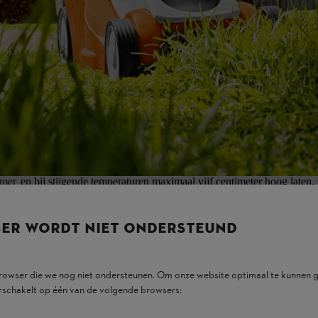
ooral in het
voorjaar
kan het nodig zijn om vaker te maaien, afhankeli
aier uitrukken.
het onvermijdbaar is, moet je voor het maaien niet op het gras stappen,
ras kan verstikken.
entiële
onderhoudsmaatregel
die de groei en vitaliteit van het groen be
tig groeien en
onkruid
verdringen.
ns
r hoog zijn. Een te hoog gazon maakt de grond gevoelig voor onkruid 
ooral bij direct zonlicht en hittegolven kan een kort gazon fataal zijn: 
mer
en bij stijgende temperaturen maximaal vijf centimeter hoog laten
t zaaigoed groeit het gras onregelmatig na. Stel je maaihoogte dus altij
SER WORDT NIET ONDERSTEUND
browser die we nog niet ondersteunen. Om onze website optimaal te kunnen g
rschakelt op één van de volgende browsers:
niet op wordt gelopen of het op een andere manier wordt belast, kan he
 en hitte in de zomer adviseren wij een maaihoogte van vijf centimeter.