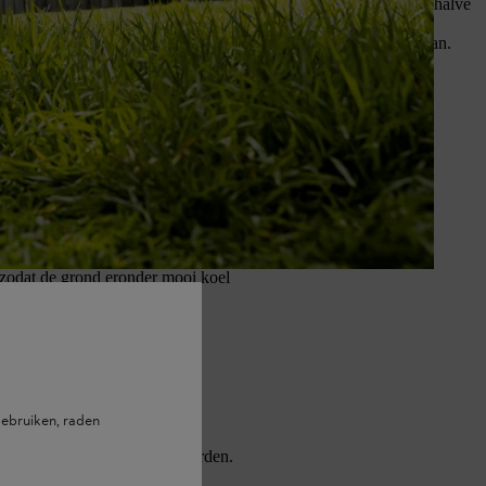
jk van de groei en het type gazon. Als je gazon meer dan tweeënhalve
 omdat natte stengels slechts langzaam weer rechtop komen te staan.
vordert. Door regelmatig te maaien,
en wildgroei. Te korte grashalmen
het gras verbrandt en de grond
, zodat de grond eronder mooi koel
d opnieuw in voordat je gaat
ebruiken, raden
t zelfs nog korter gemaaid worden.