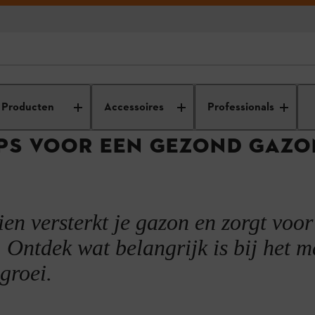
nderhoud
Gazononderhoud
Correct grasmaaien
Producten
Accessoires
Professionals
IPS VOOR EEN GEZOND GAZO
uik
n versterkt je gazon en zorgt voor
. Ontdek wat belangrijk is bij het 
groei.