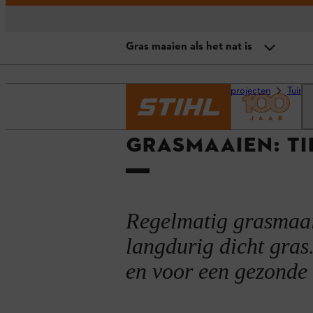
Gras maaien als het nat is
Overzicht
Homepage
Advies en projecten
Tuino
De optimale grashoogte
GRASMAAIEN: T
Gras maaien als het nat is
Hoog gras maaien
Grasmaaiers: onderhoud en gebr
Regelmatig grasmaaie
Tips en trucs
langdurig dicht gras
en voor een gezonde 