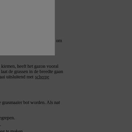
 ruimte krijgen om het
ende heggen, struiken en bomen om
n kiemen, heeft het gazon vooral
laat de grassen in de breedte gaan
aai uitsluitend met
scherpe
e grasmaaier bot worden. Als nat
egrepen.
.
eeg te maken.