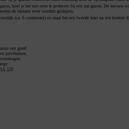
azon, hoef je het niet eens te proberen bij een nat gazon. De messen 
 moeten de messen weer worden geslepen.
onlijk (ca. 6 centimeter) en maai het een tweede keer na een kortere ti
 gazon een goed
oor privétuinen.
orvermogen.
lange
MA 339