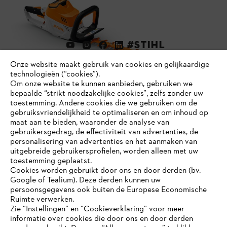
#STIHL
Onze website maakt gebruik van cookies en gelijkaardige
technologieën (“cookies”).
Om onze website te kunnen aanbieden, gebruiken we
bepaalde “strikt noodzakelijke cookies”, zelfs zonder uw
toestemming. Andere cookies die we gebruiken om de
gebruiksvriendelijkheid te optimaliseren en om inhoud op
maat aan te bieden, waaronder de analyse van
Bedrijf
gebruikersgedrag, de effectiviteit van advertenties, de
personalisering van advertenties en het aanmaken van
uitgebreide gebruikersprofielen, worden alleen met uw
toestemming geplaatst.
Cookies worden gebruikt door ons en door derden (bv.
STIHL FAQ
Google of Tealium). Deze derden kunnen uw
persoonsgegevens ook buiten de Europese Economische
Ruimte verwerken.
Zie “Instellingen” en “Cookieverklaring” voor meer
Contact
informatie over cookies die door ons en door derden
JE BROWSER WORDT NIET