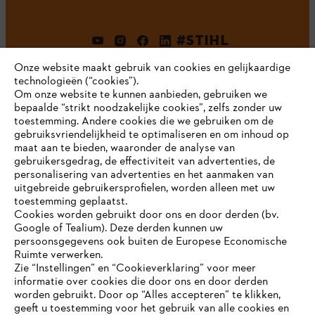
#STIHL
Onze website maakt gebruik van cookies en gelijkaardige
technologieën (“cookies”).
Om onze website te kunnen aanbieden, gebruiken we
bepaalde “strikt noodzakelijke cookies”, zelfs zonder uw
toestemming. Andere cookies die we gebruiken om de
gebruiksvriendelijkheid te optimaliseren en om inhoud op
maat aan te bieden, waaronder de analyse van
Bedrijf
gebruikersgedrag, de effectiviteit van advertenties, de
personalisering van advertenties en het aanmaken van
uitgebreide gebruikersprofielen, worden alleen met uw
toestemming geplaatst.
Cookies worden gebruikt door ons en door derden (bv.
STIHL FAQ
Google of Tealium). Deze derden kunnen uw
persoonsgegevens ook buiten de Europese Economische
Ruimte verwerken.
Zie “Instellingen” en “Cookieverklaring” voor meer
Contact
informatie over cookies die door ons en door derden
JE BROWSER WORDT NIET
worden gebruikt. Door op “Alles accepteren” te klikken,
ONDERSTEUND
geeft u toestemming voor het gebruik van alle cookies en