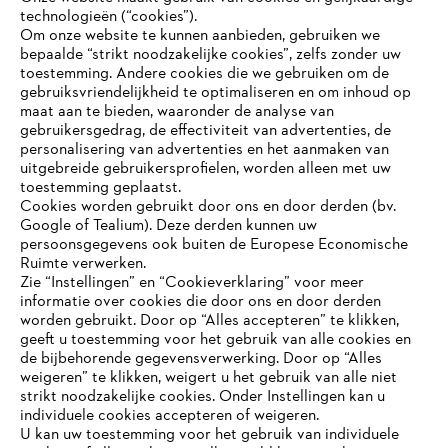
technologieën (“cookies”).
Om onze website te kunnen aanbieden, gebruiken we
bepaalde “strikt noodzakelijke cookies”, zelfs zonder uw
toestemming. Andere cookies die we gebruiken om de
gebruiksvriendelijkheid te optimaliseren en om inhoud op
maat aan te bieden, waaronder de analyse van
Bedrijf
gebruikersgedrag, de effectiviteit van advertenties, de
personalisering van advertenties en het aanmaken van
uitgebreide gebruikersprofielen, worden alleen met uw
toestemming geplaatst.
Cookies worden gebruikt door ons en door derden (bv.
STIHL FAQ
Google of Tealium). Deze derden kunnen uw
persoonsgegevens ook buiten de Europese Economische
Ruimte verwerken.
Zie “Instellingen” en “Cookieverklaring” voor meer
Contact
informatie over cookies die door ons en door derden
JE BROWSER WORDT NIET
worden gebruikt. Door op “Alles accepteren” te klikken,
ONDERSTEUND
geeft u toestemming voor het gebruik van alle cookies en
de bijbehorende gegevensverwerking. Door op “Alles
weigeren” te klikken, weigert u het gebruik van alle niet
strikt noodzakelijke cookies. Onder Instellingen kan u
Je gebruikt een browser die we nog niet ondersteunen. Om
Gegevensbescherming
Impressum
individuele cookies accepteren of weigeren.
onze website optimaal te kunnen gebruiken, raden we aan dat
U kan uw toestemming voor het gebruik van individuele
je overschakelt op één van de volgende browsers: